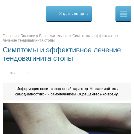
Osteo
Cure.ru
Задать вопрос
Скорая
помощь
при
боли
в
Главная
»
Болезни
»
Воспалительные
»
Симптомы и эффективное
спине
лечение тендовагинита стопы
Симптомы и эффективное лечение
тендовагинита стопы
3493
0
Информация носит справочный характер. Не занимайтесь
самодиагностикой и самолечением.
Обращайтесь ко врачу
.