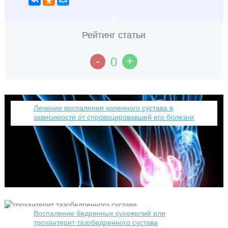
Рейтинг статьи
-
+
0
Лечение воспаления коленного сустава в
зависимости от спровоцировавшей его болезни
Воспаление бедренных сухожилий или
трохантерит тазобедренного сустава