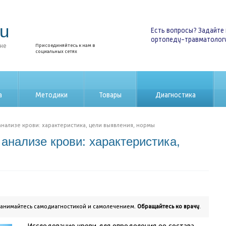
ru
Есть вопросы? Задайте 
ортопеду-травматолог
ине
Присоединяйтесь к нам в
социальных сетях
а
Методики
Товары
Диагностика
нализе крови: характеристика, цели выявления, нормы
анализе крови: характеристика,
занимайтесь самодиагностикой и самолечением.
Обращайтесь ко врачу
.