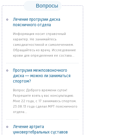
Вопросы
Лечение протрузии диска
поясничного отдела
Информация носит справочный
характер. Не занимайтесь
самодиагностикой и самолечением.
Обращайтесь ко врачу. Исследование
крови для определения ее состава...
Протрузия межпозвоночного
диска — можно ли заниматься
спортом?
Вопрос Доброго времени суток!
Разрешите взять у вас консультацию.
Мне 22 года, с 17 занимаюсь спортом.
23.08.13 года сделал МРТ поясничного
отдела...
Лечение артрита
унковертебральных суставов