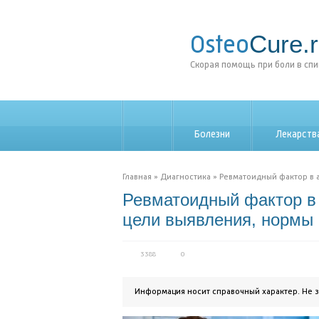
Cure.
Osteo
Скорая помощь при боли в сп
Болезни
Лекарств
_
Главная
»
Диагностика
»
Ревматоидный фактор в а
Ревматоидный фактор в 
цели выявления, нормы
3388
0
Информация носит справочный характер. Не 