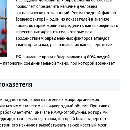
Исследование крови для определения ее состава
позволяет определить наличие у человека
патологических отклонений. Ревматоидный фактор
(ревмофактор) – один из показателей в анализе
крови, который можно определить как совокупность
агрессивных аутоантител, которые под
воздействием определенных факторов атакуют
ткани организма, распознавая их как чужеродные.
РФ в анализе крови обнаруживают у 80% людей,
– патологии соединительной ткани, при которой возникает
показателя
й под воздействием патогенных микроорганизмов
маться иммунитетом как чужеродный объект. При таких
ыработку антител. Вначале иммуноглобулины, которыми
дуцируются только суставом, который был подвергнут
ствии его начинают вырабатывать также костный мозг,