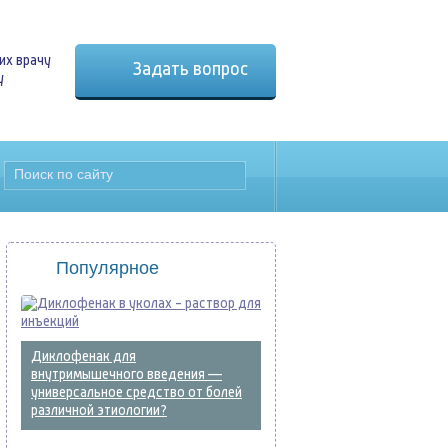
их врачу
Задать вопрос
у
Популярное
Диклофенак для
внутримышечного введения —
универсальное средство от болей
различной этиологии?