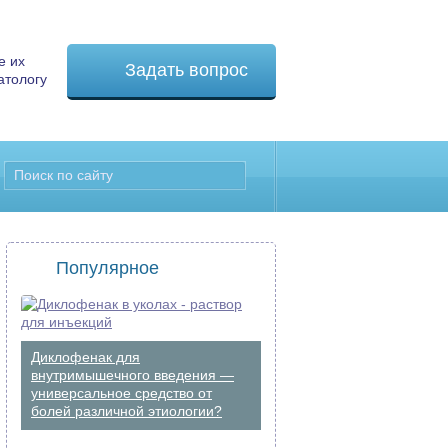
е их
Задать вопрос
атологу
Популярное
Диклофенак для
внутримышечного введения —
универсальное средство от
болей различной этиологии?