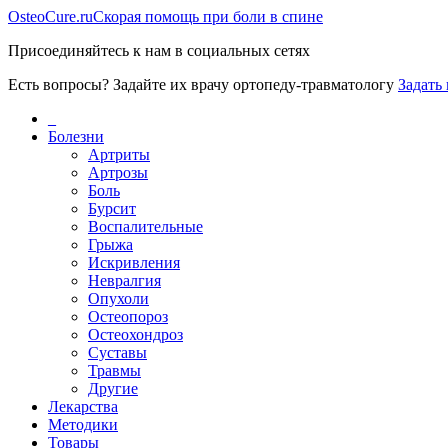
Osteo
Cure.ru
Скорая помощь при боли в спине
Присоединяйтесь к нам в социальных сетях
Есть вопросы? Задайте их врачу ортопеду-травматологу
Задать
_
Болезни
Артриты
Артрозы
Боль
Бурсит
Воспалительные
Грыжа
Искривления
Невралгия
Опухоли
Остеопороз
Остеохондроз
Суставы
Травмы
Другие
Лекарства
Методики
Товары