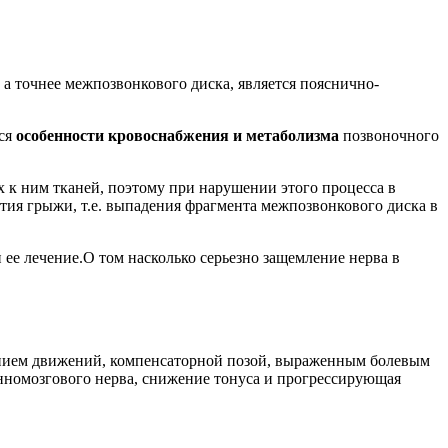
а точнее межпозвонкового диска, является пояснично-
ся
особенности кровоснабжения и метаболизма
позвоночного
 к ним тканей, поэтому при нарушении этого процесса в
ития грыжи, т.е. выпадения фрагмента межпозвонкового диска в
и ее лечение.О том насколько серьезно защемление нерва в
ением движений, компенсаторной позой, выраженным болевым
нномозгового нерва, снижение тонуса и прогрессирующая