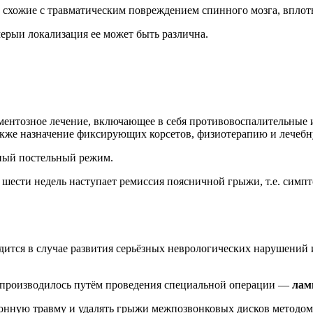
, схожие с травматическим повреждением спинного мозга, вплот
ерыи локализация ее может быть различна.
аментозное лечение, включающее в себя противовоспалительные 
акже назначение фиксирующих корсетов, физиотерапию и лечебн
ный постельный режим.
 шести недель наступает ремиссия поясничной грыжи, т.е. симп
ится в случае развития серьёзных неврологических нарушений 
 производилось путём проведения специальной операции —
лам
ионную травму и удалять грыжи межпозвонковых дисков методо