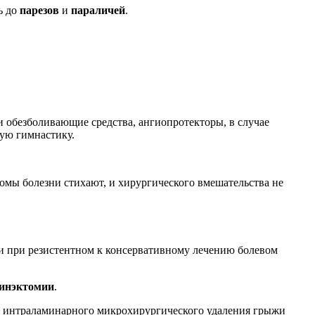
ь до
парезов
и
параличей
.
и обезболивающие средства, ангиопротекторы, в случае
ую гимнастику.
томы болезни стихают, и хирургического вмешательства не
и при резистентном к консервативному лечению болевом
инэктомии
.
м интраламинарного микрохирургического удаления грыжи