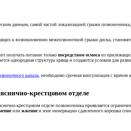
еским данным, самой частой локализацией грыжи позвоночника, 
ящих к возникновению межпозвоночной грыжи диска, становят
ет получать питание только
посредством осмоса
из прилежащих
ется однородная структура хряща и создаются условия для разв
озвоночного канала
, необходимо срочная консультация с врачом 
яснично-крестцовом отделе
яснично-крестцовом отделе позвоночника проявляется огранич
мение
или
жжение
в зоне иннервации сдавленного корешка спи