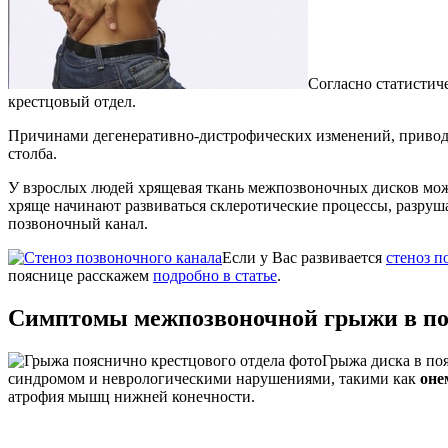
Согласно статистич
крестцовый отдел.
Причинами дегенеративно-дистрофических изменений, привод
столба.
У взрослых людей хрящевая ткань межпозвоночных дисков мож
хряще начинают развиваться склеротические процессы, разруша
позвоночный канал.
Если у Вас развивается
стеноз п
пояснице расскажем
подробно в статье
.
Симптомы межпозвоночной грыжи в по
Грыжа диска в по
синдромом и неврологическими нарушениями, такими как
оне
атрофия мышц нижней конечности.