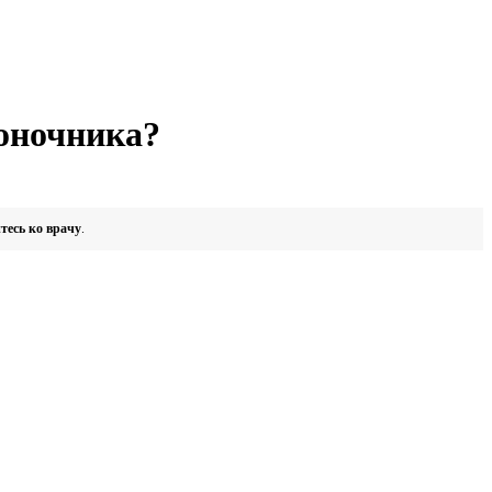
воночника?
есь ко врачу
.