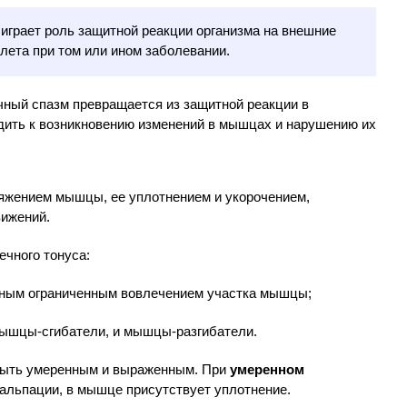
играет роль защитной реакции организма на внешние
елета при том или ином заболевании.
ный спазм превращается из защитной реакции в
дить к возникновению изменений в мышцах и нарушению их
яжением мышцы, ее уплотнением и укорочением,
вижений.
чного тонуса:
тным ограниченным вовлечением участка мышцы;
мышцы-сгибатели, и мышцы-разгибатели.
быть умеренным и выраженным. При
умеренном
альпации, в мышце присутствует уплотнение.