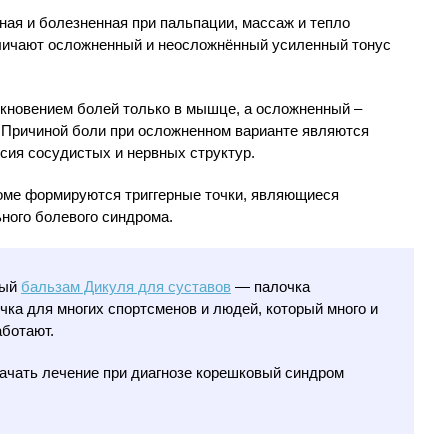
ая и болезненная при пальпации, массаж и тепло
зличают осложненный и неосложнённый усиленный тонус
кновением болей только в мышце, а осложненный –
. Причиной боли при осложненном варианте являются
сия сосудистых и нервных структур.
оме формируются триггерные точки, являющиеся
ного болевого синдрома.
ный
бальзам Дикуля для суставов
— палочка
чка для многих спортсменов и людей, который много и
аботают.
ачать лечение при диагнозе корешковый синдром