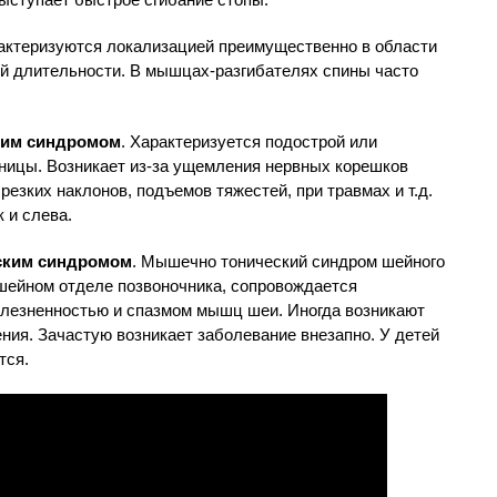
ктеризуются локализацией преимущественно в области
й длительности. В мышцах-разгибателях спины часто
ким синдромом
. Характеризуется подострой или
ницы. Возникает из-за ущемления нервных корешков
резких наклонов, подъемов тяжестей, при травмах и т.д.
 и слева.
ским синдромом
. Мышечно тонический синдром шейного
шейном отделе позвоночника, сопровождается
олезненностью и спазмом мышц шеи. Иногда возникают
ения. Зачастую возникает заболевание внезапно. У детей
тся.