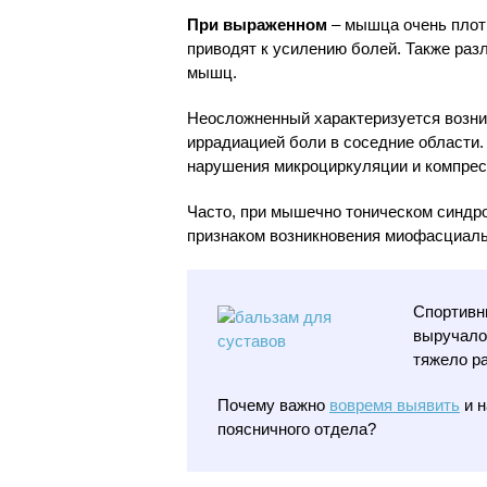
При выраженном
– мышца очень плотн
приводят к усилению болей. Также ра
мышц.
Неосложненный характеризуется возни
иррадиацией боли в соседние области
нарушения микроциркуляции и компрес
Часто, при мышечно тоническом синдр
признаком возникновения миофасциаль
Спортив
выручало
тяжело р
Почему важно
вовремя выявить
и н
поясничного отдела?