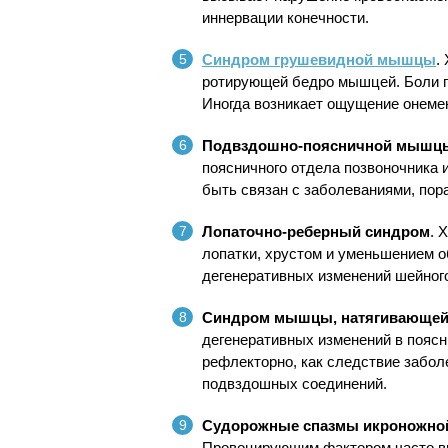
иннервации конечности.
Синдром грушевидной мышцы
.
ротирующей бедро мышцей. Боли п
Иногда возникает ощущение онемен
Подвздошно-поясничной мышц
поясничного отдела позвоночника 
быть связан с заболеваниями, по
Лопаточно-реберный синдром
. 
лопатки, хрустом и уменьшением о
дегенеративных изменений шейного
Синдром мышцы, натягивающей
дегенеративных изменений в поясн
рефлекторно, как следствие забол
подвздошных соединений.
Судорожные спазмы икроножн
Провоцирующим фактором часто вы