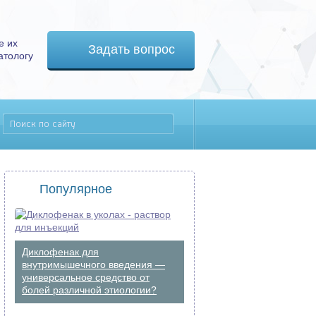
е их
Задать вопрос
атологу
Популярное
Диклофенак для
внутримышечного введения —
универсальное средство от
болей различной этиологии?