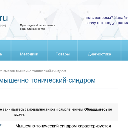
ru
Есть вопросы? Задайт
врачу ортопеду-травм
пине
Присоединяйтесь к нам в
социальных сетях
а
Методики
Товары
Диагностика
го вызван мышечно тонический-синдром
 мышечно тонический-синдром
е занимайтесь самодиагностикой и самолечением.
Обращайтесь ко
врачу
.
Мышечно-тонический синдром характеризуется