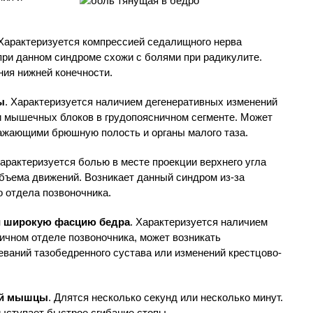
 Характеризуется компрессией седалищного нерва
ри данном синдроме схожи с болями при радикулите.
ия нижней конечности.
ы
. Характеризуется наличием дегенеративных изменений
и мышечных блоков в грудопоясничном сегменте. Может
ражающими брюшную полость и органы малого таза.
Характеризуется болью в месте проекции верхнего угла
бъема движений. Возникает данный синдром из-за
 отдела позвоночника.
 широкую фасцию бедра
. Характеризуется наличием
ичном отделе позвоночника, может возникать
еваний тазобедренного сустава или изменений крестцово-
ой мышцы
. Длятся несколько секунд или несколько минут.
ступает быстрое сгибание стопы.