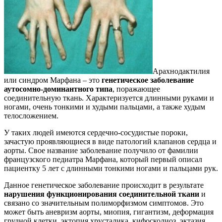
Арахнодактилия
или синдром Марфана – это
генетическое заболевание
аутосомно-доминантного типа
, поражающее
соединительную ткань. Характеризуется длинными руками и
ногами, очень тонкими и худыми пальцами, а также худым
телосложением.
У таких людей имеются сердечно-сосудистые пороки,
зачастую проявляющиеся в виде патологий клапанов сердца и
аорты. Свое название заболевание получило от фамилии
французского педиатра Марфана, который первый описал
пациентку 5 лет с длинными тонкими ногами и пальцами рук.
Данное генетическое заболевание происходит в результате
нарушения функционирования соединительной ткани
и
связано со значительным полиморфизмом симптомов. Это
может быть аневризм аорты, миопия, гигантизм, деформация
грудной клетки, эктопия хрусталика, кифосколиоз, эктазия