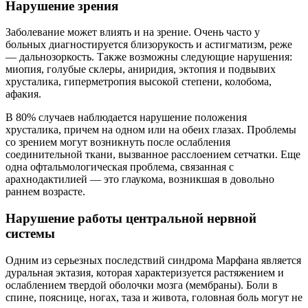
Нарушение зрения
Заболевание может влиять и на зрение. Очень часто у
больных диагностируется близорукость и астигматизм, реже
— дальнозоркость. Также возможны следующие нарушения:
миопия, голубые склеры, аниридия, эктопия и подвывих
хрусталика, гиперметропия высокой степени, колобома,
афакия.
В 80% случаев наблюдается нарушение положения
хрусталика, причем на одном или на обеих глазах. Проблемы
со зрением могут возникнуть после ослабления
соединительной ткани, вызванное расслоением сетчатки. Еще
одна офтальмологическая проблема, связанная с
арахнодактилией — это глаукома, возникшая в довольно
раннем возрасте.
Нарушение работы центральной нервной
системы
Одним из серьезных последствий синдрома Марфана является
дуральная эктазия, которая характеризуется растяжением и
ослаблением твердой оболочки мозга (мембраны). Боли в
спине, пояснице, ногах, таза и живота, головная боль могут не