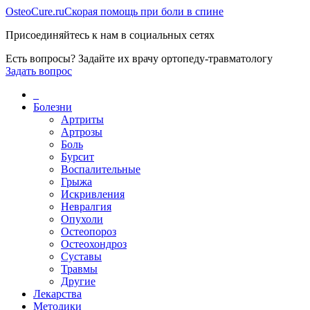
Osteo
Cure.ru
Скорая помощь при боли в спине
Присоединяйтесь к нам в социальных сетях
Есть вопросы? Задайте их врачу ортопеду-травматологу
Задать вопрос
_
Болезни
Артриты
Артрозы
Боль
Бурсит
Воспалительные
Грыжа
Искривления
Невралгия
Опухоли
Остеопороз
Остеохондроз
Суставы
Травмы
Другие
Лекарства
Методики