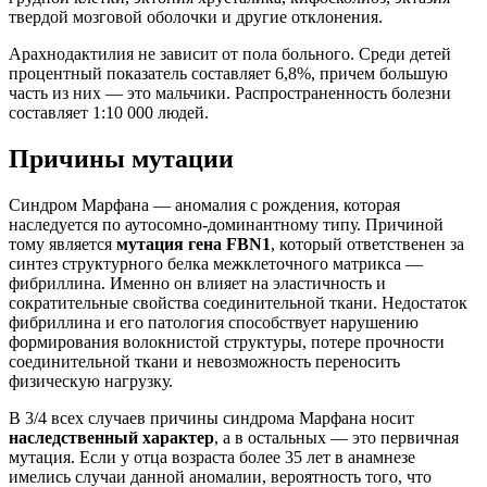
твердой мозговой оболочки и другие отклонения.
Арахнодактилия не зависит от пола больного. Среди детей
процентный показатель составляет 6,8%, причем большую
часть из них — это мальчики. Распространенность болезни
составляет 1:10 000 людей.
Причины мутации
Синдром Марфана — аномалия с рождения, которая
наследуется по аутосомно-доминантному типу. Причиной
тому является
мутация гена FBN1
, который ответственен за
синтез структурного белка межклеточного матрикса —
фибриллина. Именно он влияет на эластичность и
сократительные свойства соединительной ткани. Недостаток
фибриллина и его патология способствует нарушению
формирования волокнистой структуры, потере прочности
соединительной ткани и невозможность переносить
физическую нагрузку.
В 3/4 всех случаев причины синдрома Марфана носит
наследственный характер
, а в остальных — это первичная
мутация. Если у отца возраста более 35 лет в анамнезе
имелись случаи данной аномалии, вероятность того, что