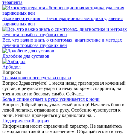
терапевта
Эхосклеротерапия — безоперационная методика удаления
варикозных вен
Все, что важно знать о симптомах, диагностике и методах
лечения тромбоза глубоких вен
Долобене для суставов
Арбидол
Вопросы
Травма коленного сустава справа
Вопрос Здравствуйте! 1 месяц назад травмировал коленный
сустав, в результате удара по нему во время спарринга, на
тренировке по боевому самбо. Сейчас...
Боль в спине отдает в руку, усиливается к ночи
Вопрос: Добрый день, уважаемый доктор! Начались боли в
левой лопатке, отдающие в руку. Особенно чувствуется к
ночи. Решила провериться у кардиолога на...
Подагрический артрит
Информация носит справочный характер. Не занимайтесь
самодиагностикой и самолечением. Обращайтесь ко врачу.