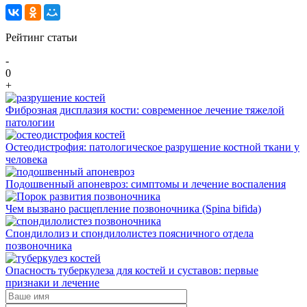
Рейтинг статьи
-
0
+
Фиброзная дисплазия кости: современное лечение тяжелой
патологии
Остеодистрофия: патологическое разрушение костной ткани у
человека
Подошвенный апоневроз: симптомы и лечение воспаления
Чем вызвано расщепление позвоночника (Spina bifida)
Спондилолиз и спондилолистез поясничного отдела
позвоночника
Опасность туберкулеза для костей и суставов: первые
признаки и лечение