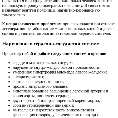
проявляться или сразу исчезают, как только человек ложится
на плоскую и ровную поверхность на спину. В связи с этим
назначают рентген поясницы, магнитно-резонансную
томографию.
К
неврологическим проблемам
при арахнодактилии относят
дегенеративное заболевание межпозвонковых костей и дисков
спины и развитие патологии автономной нервной системы.
Нарушение в сердечно-сосудистой системе
Происходят
сбой в работе следующих систем и органов
:
сердце и магистральных сосудах;
нарушение внутрижелудочковой проводимости;
умеренная гипертрофия миокарда левого желудочка;
аневризма аорты;
аортальная недостаточность;
пролапс митрального клапана;
гипоплазированное расширение легочной артерии и
корня аорты, «висячее» сердце;
двустворчатый или расширенный корень аорты;
сбой внутрисердечной динамики;
митральная недостаточность (миксоматозная
дегенерация створок, увеличение их площади и