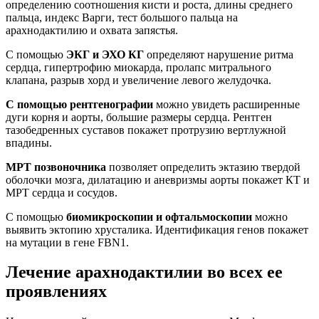
определению соотношения кисти и роста, длины среднего
пальца, индекс Варги, тест большого пальца на
арахнодактилию и охвата запястья.
С помощью
ЭКГ и ЭХО КГ
определяют нарушение ритма
сердца, гипертрофию миокарда, пролапс митрального
клапана, разрыв хорд и увеличение левого желудочка.
С помощью рентгенографии
можно увидеть расширенные
дуги корня и аорты, большие размеры сердца. Рентген
тазобедренных суставов покажет протрузию вертлужной
впадины.
МРТ позвоночника
позволяет определить эктазию твердой
оболочки мозга, дилатацию и аневризмы аорты покажет КТ и
МРТ сердца и сосудов.
С помощью
биомикроскопии и офтальмоскопии
можно
выявить эктопию хрусталика. Идентификация генов покажет
на мутации в гене FBN1.
Лечение арахнодактилии во всех ее
проявлениях