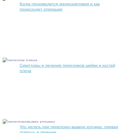
Когда производится менискэктомия и как
происходит операция
Симптомы и лечение переломов шейки и костей
плеча
Что делать при переломо-вывихе копчика: первая
помощь и лечение