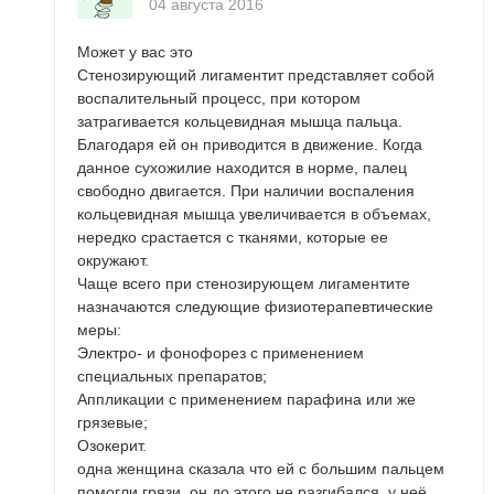
04 августа 2016
Может у вас это
Стенозирующий лигаментит представляет собой
воспалительный процесс, при котором
затрагивается кольцевидная мышца пальца.
Благодаря ей он приводится в движение. Когда
данное сухожилие находится в норме, палец
свободно двигается. При наличии воспаления
кольцевидная мышца увеличивается в объемах,
нередко срастается с тканями, которые ее
окружают.
Чаще всего при стенозирующем лигаментите
назначаются следующие физиотерапевтические
меры:
Электро- и фонофорез с применением
специальных препаратов;
Аппликации с применением парафина или же
грязевые;
Озокерит.
одна женщина сказала что ей с большим пальцем
помогли грязи, он до этого не разгибался, у неё