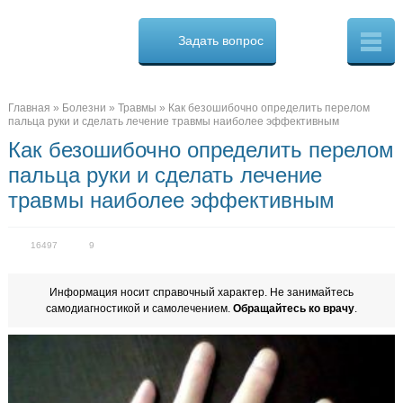
Osteo
Cure.ru
Задать вопрос
Скорая
помощь
при
боли
в
Главная
»
Болезни
»
Травмы
»
Как безошибочно определить перелом
спине
пальца руки и сделать лечение травмы наиболее эффективным
Как безошибочно определить перелом
пальца руки и сделать лечение
травмы наиболее эффективным
16497
9
Информация носит справочный характер. Не занимайтесь
самодиагностикой и самолечением.
Обращайтесь ко врачу
.