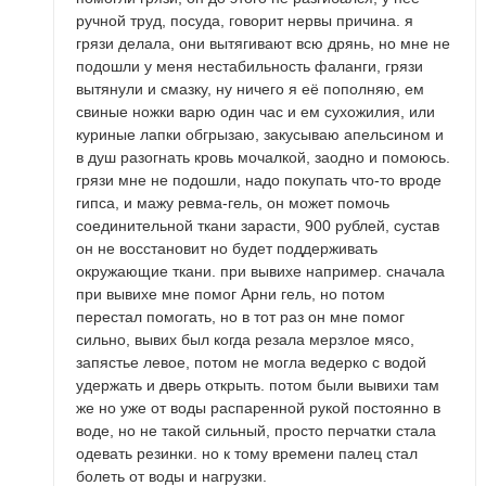
ручной труд, посуда, говорит нервы причина. я
грязи делала, они вытягивают всю дрянь, но мне не
подошли у меня нестабильность фаланги, грязи
вытянули и смазку, ну ничего я её пополняю, ем
свиные ножки варю один час и ем сухожилия, или
куриные лапки обгрызаю, закусываю апельсином и
в душ разогнать кровь мочалкой, заодно и помоюсь.
грязи мне не подошли, надо покупать что-то вроде
гипса, и мажу ревма-гель, он может помочь
соединительной ткани зарасти, 900 рублей, сустав
он не восстановит но будет поддерживать
окружающие ткани. при вывихе например. сначала
при вывихе мне помог Арни гель, но потом
перестал помогать, но в тот раз он мне помог
сильно, вывих был когда резала мерзлое мясо,
запястье левое, потом не могла ведерко с водой
удержать и дверь открыть. потом были вывихи там
же но уже от воды распаренной рукой постоянно в
воде, но не такой сильный, просто перчатки стала
одевать резинки. но к тому времени палец стал
болеть от воды и нагрузки.