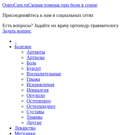
Osteo
Cure.ru
Скорая помощь при боли в спине
Присоединяйтесь к нам в социальных сетях
Есть вопросы? Задайте их врачу ортопеду-травматологу
Задать вопрос
_
Болезни
Артриты
Артрозы
Боль
Бурсит
Воспалительные
Грыжа
Искривления
Невралгия
Опухоли
Остеопороз
Остеохондроз
Суставы
Травмы
Другие
Лекарства
Методики