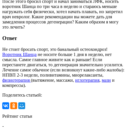
После этого бросил спорт и начал заниматься ЛФК, носить
воротник Шанца по три часа в неделю и стараюсь меньше
нагружать себя физически, хотел начать плавать, но запретил
врач невролог. Какие рекомендации вы можете дать для
замедления процессов дегенерации? Каким образом я могу
это лечить?
Ответ
Не стоит бросать спорт, это банальный остеохондроз!
Воротник Шанца
не носите больше 1 дня в неделю, нет
смысла. Самое главное живите как и раньше! Если
перестанете двигаться, то дегенерация значительно усилится.
Лечение самое обычное (если возникнут какие-либо жалобы):
НПВП 2-3 недели, поливитамины, миорелаксанты,
физиотерапия
(вытяжение, массажи,
иглотерапия
,
мази
и
компрессы).
Поделитесь статьей:
Рейтинг статьи
-