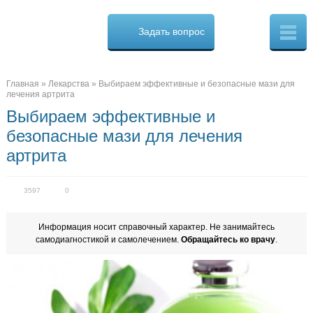
Osteo
Cure.ru
Задать вопрос
Скорая
помощь
при
боли
в
Главная
»
Лекарства
»
Выбираем эффективные и безопасные мази для
спине
лечения артрита
Выбираем эффективные и
безопасные мази для лечения
артрита
3597
0
Информация носит справочный характер. Не занимайтесь
самодиагностикой и самолечением.
Обращайтесь ко врачу
.