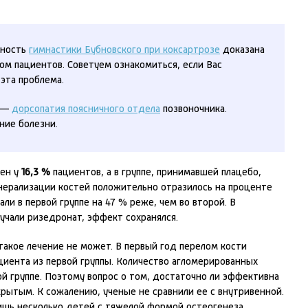
ность
гимнастики Бубновского при коксартрозе
доказана
м пациентов. Советуем ознакомиться, если Вас
 эта проблема.
и —
дорсопатия поясничного отдела
позвоночника.
ние болезни.
чен у
16,3 %
пациентов, а в группе, принимавшей плацебо,
ерализации костей положительно отразилось на проценте
ли в первой группе на 47 % реже, чем во второй. В
учали ризедронат, эффект сохранялся.
акое лечение не может. В первый год перелом кости
циента из первой группы. Количество агломерированных
й группе. Поэтому вопрос о том, достаточно ли эффективна
крытым. К сожалению, ученые не сравнили ее с внутривенной.
лишь несколько детей с тяжелой формой остеогенеза,