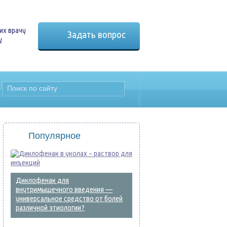
их врачу
Задать вопрос
у
Популярное
Диклофенак для
внутримышечного введения —
универсальное средство от болей
различной этиологии?