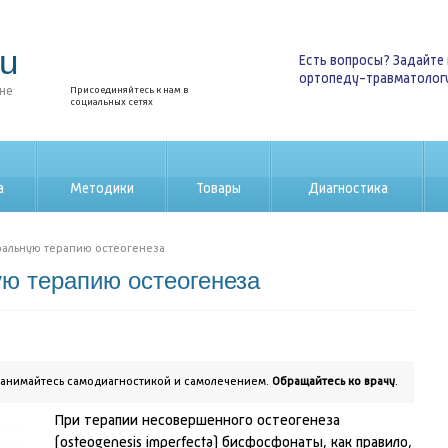
ru
Есть вопросы? Задайте 
ортопеду-травматолог
ине
Присоединяйтесь к нам в
социальных сетях
а
Методики
Товары
Диагностика
ральную терапию остеогенеза
ю терапию остеогенеза
занимайтесь самодиагностикой и самолечением.
Обращайтесь ко врачу
.
При терапии несовершенного остеогенеза
(osteogenesis imperfecta) бисфосфонаты, как правило,