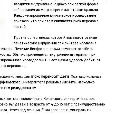
вводятся внутривенно
, однако при легкой форме
заболевания их можно принимать также
орально
.
Рандомизированное клиническое исследование
показало, что при этом
снижается риск
перелома
костей.
Против остеогенеза, который вызывают разные
генетические нарушения при синтезе коллагена
 терапии. Лечение бисфосфонатами помогает ослабить
костях. Обычно применяется внутривенная терапия, при
зированного исследования 15 лет назад удалось добиться
риск переломов.
несколько месяцев
плохо переносят дети
. Поэтому команда
ффилдского университета решила выяснить, насколько
натом ризедронатом
.
рых детская поликлиника Кельнского университета, для
ано 147 детей в возрасте от 4 до 15 лет с преимущественно
еза. Через год лечения была проверена минеральная