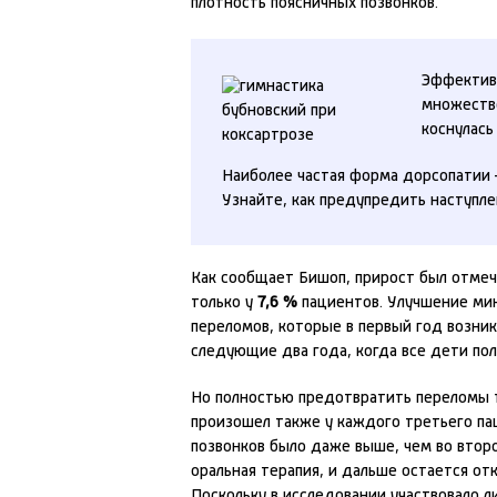
плотность поясничных позвонков.
Эффектив
множество
коснулась
Наиболее частая форма дорсопати
Узнайте, как предупредить наступле
Как сообщает Бишоп, прирост был отме
только у
7,6 %
пациентов. Улучшение мин
переломов, которые в первый год возника
следующие два года, когда все дети пол
Но полностью предотвратить переломы т
произошел также у каждого третьего па
позвонков было даже выше, чем во второ
оральная терапия, и дальше остается от
Поскольку в исследовании участвовало 