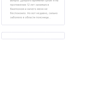
Вопрос Доброго времени суток! Я на
протяжении 12 лет занимался
биатлоном и ничего меня не
беспокоило. Но вот недавно, сильно
заболело в области поясницы...