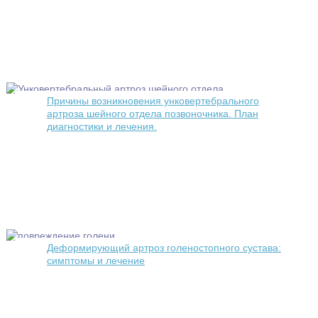
Причины возникновения унковертебрального
артроза шейного отдела позвоночника. План
диагностики и лечения.
Деформирующий артроз голеностопного сустава:
симптомы и лечение