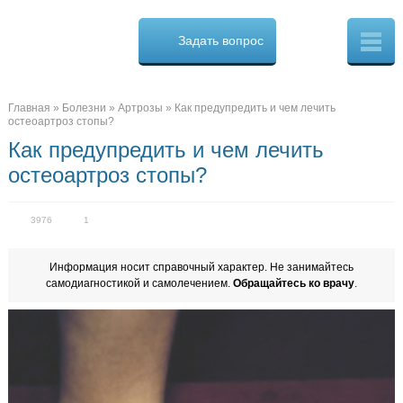
Osteo
Cure.ru
Задать вопрос
Скорая
помощь
при
боли
в
Главная
»
Болезни
»
Артрозы
»
Как предупредить и чем лечить
спине
остеоартроз стопы?
Как предупредить и чем лечить
остеоартроз стопы?
3976
1
Информация носит справочный характер. Не занимайтесь
самодиагностикой и самолечением.
Обращайтесь ко врачу
.