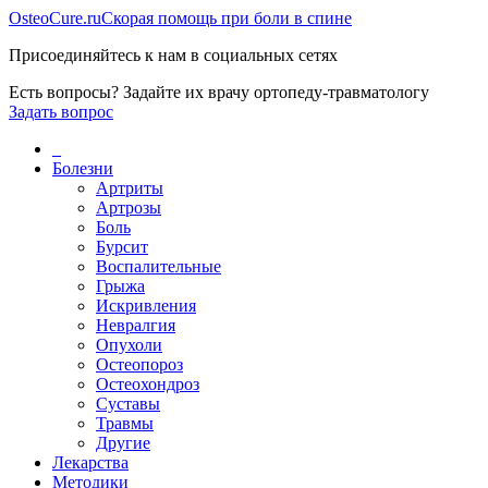
Osteo
Cure.ru
Скорая помощь при боли в спине
Присоединяйтесь к нам в социальных сетях
Есть вопросы? Задайте их врачу ортопеду-травматологу
Задать вопрос
_
Болезни
Артриты
Артрозы
Боль
Бурсит
Воспалительные
Грыжа
Искривления
Невралгия
Опухоли
Остеопороз
Остеохондроз
Суставы
Травмы
Другие
Лекарства
Методики