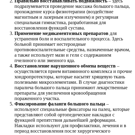
Правильно восстанавливать подвижность
– здесь
подразумевается проведение массажа большого пальца,
прохождение курса физиотерапии (воздействие
магнитным и лазерным излучением) и регулярная
специальная гимнастика, разработанная для
восстановления функций сустава.
Применение медикаментозных препаратов
для
устранения боли и воспалительного процесса. Здесь
больной принимает нестероидные
противовоспалительные средства, назначенные врачом,
а также использует мази и гели с содержанием
пчелиного или змеиного яда.
Восстановление нарушенного обмена веществ
–
осуществляется прием витаминного комплекса и прочие
хондропротекторы, которые насытят хрящевую ткань
полезными микроэлементами. В случае диагностики
паралича большого пальца принимают лекарственные
препараты для увеличения кровообращения
пораженного участка.
Фиксирование фаланги большого пальца
–
используют специальные фиксаторы на палец, которые
представляют собой ортопедические накладки с
функцией препятствия дальнейшей деформации.
Накладки используют для профилактики, лечения и в
период восстановления после хирургического