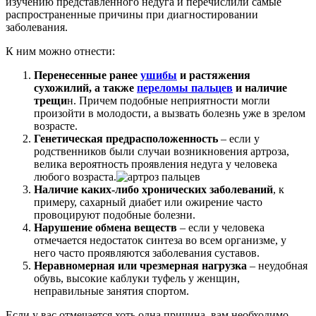
изучению представленного недуга и перечислили самые
распространенные причины при диагностировании
заболевания.
К ним можно отнести:
Перенесенные ранее
ушибы
и растяжения
сухожилий, а также
переломы пальцев
и наличие
трещи
н. Причем подобные неприятности могли
произойти в молодости, а вызвать болезнь уже в зрелом
возрасте.
Генетическая предрасположенность
– если у
родственников были случаи возникновения артроза,
велика вероятность проявления недуга у человека
любого возраста.
Наличие каких-либо хронических заболеваний
, к
примеру, сахарный диабет или ожирение часто
провоцируют подобные болезни.
Нарушение обмена веществ
– если у человека
отмечается недостаток синтеза во всем организме, у
него часто проявляются заболевания суставов.
Неравномерная или чрезмерная нагрузка
– неудобная
обувь, высокие каблуки туфель у женщин,
неправильные занятия спортом.
Если у вас отмечается хоть одна причина, вам необходимо