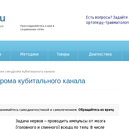
ru
Есть вопросы? Задайте 
ортопеду-травматолог
ине
Присоединяйтесь к нам в
социальных сетях
а
Методики
Товары
Диагностика
ие синдрома кубитального канала
рома кубитального канала
занимайтесь самодиагностикой и самолечением.
Обращайтесь ко врачу
.
Задача нервов – проводить импульсы от мозга
(головного и спинного) всюду по телу. В числе