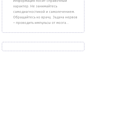
Информация носит справочный
характер. Не занимайтесь
самодиагностикой и самолечением.
Обращайтесь ко врачу. Задача нервов
– проводить импульсы от мозга...