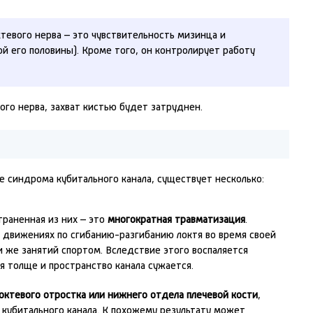
тевого нерва – это чувствительность мизинца и
й его половины). Кроме того, он контролирует работу
го нерва, захват кистью будет затруднен.
е синдрома кубитального канала, существует несколько:
траненная из них – это
многократная травматизация
.
 движениях по сгибанию-разгибанию локтя во время своей
 же занятий спортом. Вследствие этого воспаляется
ся толще и пространство канала сужается.
октевого отростка или нижнего отдела плечевой кости
,
кубитального канала. К похожему результату может