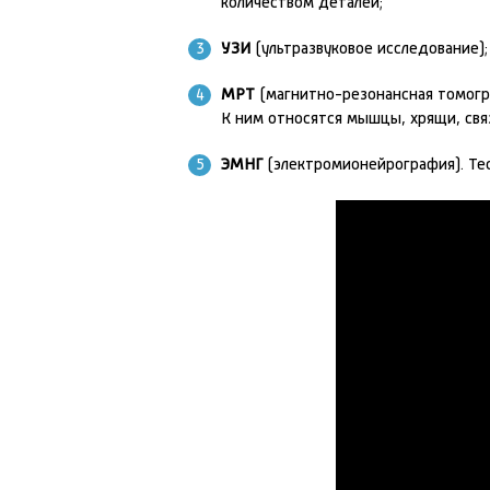
количеством деталей;
УЗИ
(ультразвуковое исследование);
МРТ
(магнитно-резонансная томогра
К ним относятся мышцы, хрящи, связ
ЭМНГ
(электромионейрография). Те