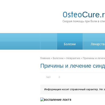
Cure.
Osteo
Скорая помощь при боли в сп
Болезни
Лекарств
_
Главная
»
Болезни
»
Невралгия
»
Причины и лечен
Причины и лечение синд
5481
0
Информация носит справочный характер. Не 