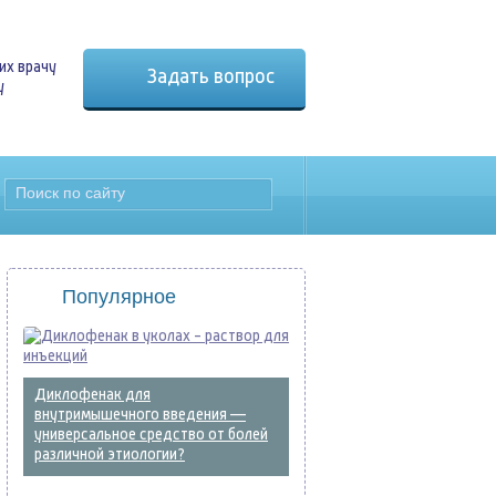
их врачу
Задать вопрос
у
Популярное
Диклофенак для
внутримышечного введения —
универсальное средство от болей
различной этиологии?