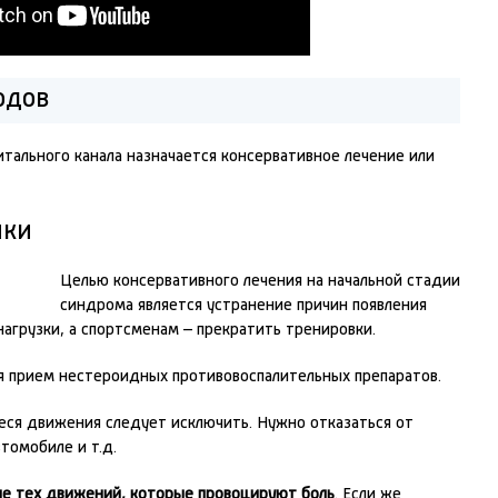
одов
тального канала назначается консервативное лечение или
ики
Целью консервативного лечения на начальной стадии
синдрома является устранение причин появления
агрузки, а спортсменам – прекратить тренировки.
я прием нестероидных противовоспалительных препаратов.
ся движения следует исключить. Нужно отказаться от
томобиле и т.д.
ие тех движений, которые провоцируют боль
. Если же