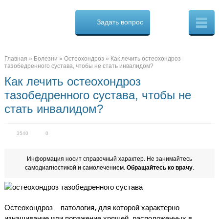
Osteo
Cure.ru
Задать вопрос
Скорая
помощь
при
боли
в
Главная
»
Болезни
»
Остеохондроз
»
Как лечить остеохондроз
спине
тазобедренного сустава, чтобы не стать инвалидом?
Как лечить остеохондроз
тазобедренного сустава, чтобы не
стать инвалидом?
3540
0
Информация носит справочный характер. Не занимайтесь
самодиагностикой и самолечением.
Обращайтесь ко врачу
.
Остеохондроз – патология, для которой характерно
изнашивание или поражение хрящей, расположенных в