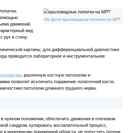
лопатки,
 помощью
На фото крыловидные лопатки на МРТ
ъема движений.
характерный вид
 рук в стену.
линической картины, для дифференциальной диагностики
егда проводится лабораторное и инструментальное
кулопатию
, различную костную патологию и
амма позволит исключить поражение лопаточной кости,
агностике патологии длинного грудного нерва.
я
 в нужном положении, обеспечить движения в плечевом
левой синдром, купировать воспалительный процесс,
 и иннервацию пораженной области, не допустить потери