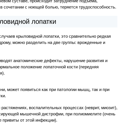
евом суставе, происходит затруднение подъема,
 в сочетании с ноющей болью, теряется трудоспособность.
ловидной лопатки
 случаев крыловидной лопатки, это сравнительно редкая
дрому, можно разделить на две группы: врожденные и
иводят анатомические дефекты, нарушение развития и
рмальное положение лопаточной кости (передняя
я).
и, может появиться как при патологии мышц, так и при
ки.
 растяжениях, воспалительных процессах (неврит, миозит),
сирующей мышечной дистрофии, при полиомиелите (очень
е привиты от этой инфекции).