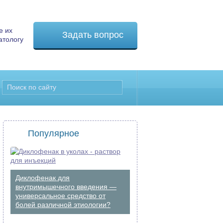
е их
Задать вопрос
атологу
Популярное
Диклофенак для
внутримышечного введения —
универсальное средство от
болей различной этиологии?