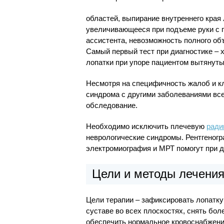
областей, выпирание внутреннего края 
увеличивающееся при подъеме руки с
ассистента, невозможность полного об
Самый первый тест при диагностике – 
лопатки при упоре пациентом вытянутых
Несмотря на специфичность жалоб и к
синдрома с другими заболеваниями вс
обследование.
Необходимо исключить плечевую
ради
неврологические синдромы. Рентгеногр
электромиография и МРТ помогут при ди
Цели и методы лечени
Цели терапии – зафиксировать лопатку
суставе во всех плоскостях, снять бо
обеспечить нормальное кровоснабжение