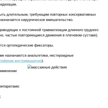
лидизации.
быть длительным, требующим повторных консервативных
назначается хирургическое вмешательство.
риводящих к постоянной травматизации длинного грудного
че, частые повторяющиеся движения в плечевом суставе).
тся ортопедические фиксаторы.
ме назначаются анальгетики, нестероидные
лофенак внутримышечно
).
рименении
репаратами;
;