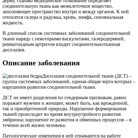
дерму. Однако медицинское толкование определяет
соединительную ткань как межклеточное вещество,
заполняющее пространство внутри и между органов. К ней
относятся склера и радужка, кровь, лимфа, синовиальная
жидкость.
В длинный список системных заболеваний соединительной
ткани наряду с некоторыми васкулитами, склеродермией,
ревматоидным артритом входит соединительнотканная
дисплазия.
Описание заболевания
Дисплазия соединительной ткани (ДСТ) –
группа системных заболеваний, единая общая черта которых –
нарушения развития соединительной ткани.
ДСТ не имеет разделения по гендерным признакам, равно
поражает мужчин и женщин, может быть, как врожденной,
так и приобретенной природы. Нарушение формирования
тканей происходит во время внутриутробного развития
эмбриона; нарушение ее развития и обменных процессов – в
течение всей жизни человека.
Патологические изменения в ней отражаются на работе