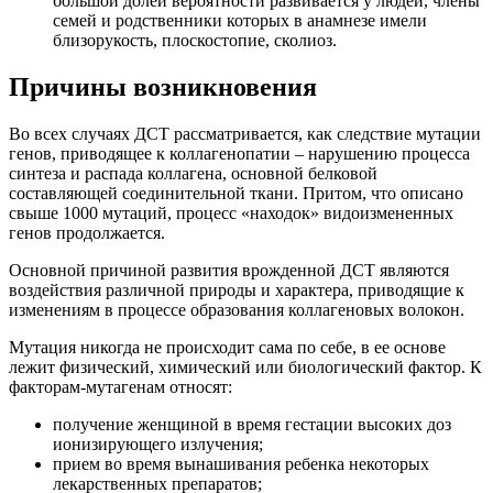
большой долей вероятности развивается у людей, члены
семей и родственники которых в анамнезе имели
близорукость, плоскостопие, сколиоз.
Причины возникновения
Во всех случаях ДСТ рассматривается, как следствие мутации
генов, приводящее к коллагенопатии – нарушению процесса
синтеза и распада коллагена, основной белковой
составляющей соединительной ткани. Притом, что описано
свыше 1000 мутаций, процесс «находок» видоизмененных
генов продолжается.
Основной причиной развития врожденной ДСТ являются
воздействия различной природы и характера, приводящие к
изменениям в процессе образования коллагеновых волокон.
Мутация никогда не происходит сама по себе, в ее основе
лежит физический, химический или биологический фактор. К
факторам-мутагенам относят:
получение женщиной в время гестации высоких доз
ионизирующего излучения;
прием во время вынашивания ребенка некоторых
лекарственных препаратов;