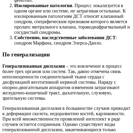
фенотип.
Изолированные патологии
. Процесс локализуется в
одном органе или системе, не затрагивая остальные. К
изолированным патологиям ДСТ относят клапанный
синдром, специфическим признаком которого является
пролапс митрального клапана, торакодиафрагмальный и
сосудистый синдромы.
Собственно, наследственные заболевания ДСТ
:
синдром Марфана, синдром Элерса-Данло.
По генерализации
Генерализованная дисплазия
– это вовлечение в процесс
более трех органов или систем. Так, давно отмечена связь
неполноценности соединительной ткани сердца с
дисфункцией вегетативной нервной системы. Наряду с
опорно-двигательным аппаратом изменения затрагивают
желудочно-кишечный тракт, дыхательную, слуховую,
зрительную системы.
Генерализованная дисплазия в большинстве случаев приводит
к деформации скелета, недоразвитию костей, карликовости.
При всей множественности проявлений интеллект в ряде
случаев остается сохранным. Однако существуют виды
генерализованной дисплазии, заканчивающиеся только