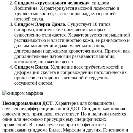
Синдром «хрустального человека»
, синдром
Лобштейна. Характеризуется высокой ломкостью и
хрупкостью костей, часто сопровождается ранней
потерей слуха.
Синдром Элерса-Данло
. Существует 10 типов
синдрома, клинические проявления которых
существенно отличаются. Характеризуется повышенной
растяжимостью и эластичностью кожи, ее ранимостью и
долгим заживлением даже маленьких ранок,
длительными наружными кровотечениями. Притом, как
дополнительные патологии развиваются миопия,
косоглазие, поражение десен.
Синдром Билса
. Удлинение всех трубчатых костей и
деформации скелета в сопровождении патологических
процессов со стороны зрительной и сердечно-
сосудистой систем.
Несиндромальная ДСТ
. Характерна для большинства
случаев недифференцированной ДСТ. Синдром, как полная
совокупность признаков, отсутствует. Но в наличии имеется
один или несколько присущих ему специфических
проявлений. В этом случае говорится о фенотипе с
признаками синдрома Билса, Марфана и других. Генетиком и