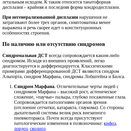
летальным исходом. К таким относится танатофорная
дисплазия – крайняя и последняя форма хондродисплазии.
При негенерализованной дисплазии
нарушения не
затрагивают более трех органов, симптоматика менее
выражена и речь скорее идет о конституционных
особенностях строения.
По наличию или отсутствию синдромов
Синдромальная ДСТ
всегда сопровождается каким-либо
синдромом. Исходя из внешних проявлений, легко
диагностируется и дифференцируется. Классическими
примерами дифференцированной ДСТ являются синдром
Альпорта, синдром Марфана, синдромы Лобштейна и Билса.
Синдром Марфана
. Отличительные черты людей с
синдромом Марфана – высокий рост, астеническое
сложение, «паучьи» пальцы, глубоко посаженные глаза.
Сопровождается патологиями органов зрения
(отслоение сетчатки, катаракта, глаукома). Со стороны
дыхательной системы велик риск внезапного
пневмоторакса. Почти всегда присутствуют
патологические изменения в позвоночнике:
кифоз
,
лордоз
,
сколиоз
.