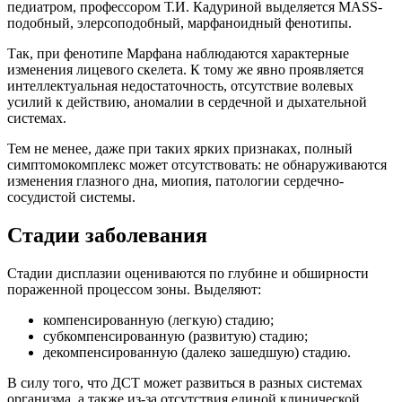
педиатром, профессором Т.И. Кадуриной выделяется MASS-
подобный, элерсоподобный, марфаноидный фенотипы.
Так, при фенотипе Марфана наблюдаются характерные
изменения лицевого скелета. К тому же явно проявляется
интеллектуальная недостаточность, отсутствие волевых
усилий к действию, аномалии в сердечной и дыхательной
системах.
Тем не менее, даже при таких ярких признаках, полный
симптомокомплекс может отсутствовать: не обнаруживаются
изменения глазного дна, миопия, патологии сердечно-
сосудистой системы.
Стадии заболевания
Стадии дисплазии оцениваются по глубине и обширности
пораженной процессом зоны. Выделяют:
компенсированную (легкую) стадию;
субкомпенсированную (развитую) стадию;
декомпенсированную (далеко зашедшую) стадию.
В силу того, что ДСТ может развиться в разных системах
организма, а также из-за отсутствия единой клинической