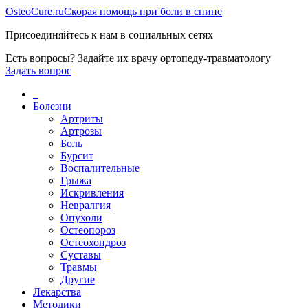
Osteo
Cure.ru
Скорая помощь при боли в спине
Присоединяйтесь к нам в социальных сетях
Есть вопросы? Задайте их врачу ортопеду-травматологу
Задать вопрос
_
Болезни
Артриты
Артрозы
Боль
Бурсит
Воспалительные
Грыжа
Искривления
Невралгия
Опухоли
Остеопороз
Остеохондроз
Суставы
Травмы
Другие
Лекарства
Методики