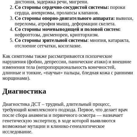
дистония, задержка речи, мигрени.
Со стороны сердечно-сосудистой системы:
пороки
сердца, аневризмы, пролапсы клапанов.
Со стороны опорно-двигательного аппарата:
вывихи,
переломы, атрофия мышц, деформации скелета.
Со стороны мочевыводящей и половой систем:
нефроптозы, дисменореи, крипторхизм.
Со стороны зрительной системы
: миопия, катаракта,
отслоение сетчатки, косоглазие.
Как симптомы также рассматриваются психические
нарушения (фобии, депрессии, панические атаки) и внешние
изменения тела (непропорциональность конечностей,
длинные и тонкие, «паучьи» пальцы, бледная кожа с ранними
морщинами).
Диагностика
Диагностика ДСТ – трудный, длительный процесс,
требующий комплексного подхода. Первое, что делает врач
после сбора анамнеза и первичного осмотра — назначает
генетическую экспертизу, в ходе которой выявляются
возможные мутации и клинико-генеалогическое
исследование.