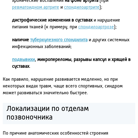
хронические воспаления
на фоне артрита
(при
ревматоидном артрите
и
спондилоартрите
);
дистрофические изменения в суставах
и нарушение
питания тканей (к примеру, при
спондилоартрозе
);
наличие
туберкулезного спондилита
и других системных
инфекционных заболеваний;
подвывихи
, микропереломы, разрывы капсул и хрящей в
суставах
.
Как правило, нарушение развивается медленно, но при
некоторых видах травм, чаще всего спортивных, синдром
может развиваться значительно быстрее.
Локализации по отделам
позвоночника
По причине анатомических особенностей строения