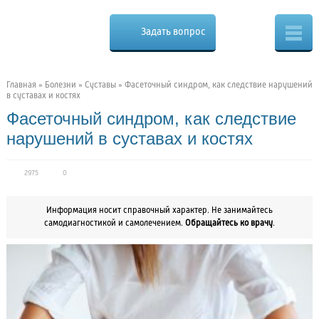
Cure.ru
Osteo
Задать вопрос
Скорая
помощь
при
боли
в
Главная
»
Болезни
»
Суставы
»
Фасеточный синдром, как следствие нарушений
спине
в суставах и костях
Фасеточный синдром, как следствие
нарушений в суставах и костях
2975
0
Информация носит справочный характер. Не занимайтесь
самодиагностикой и самолечением.
Обращайтесь ко врачу
.