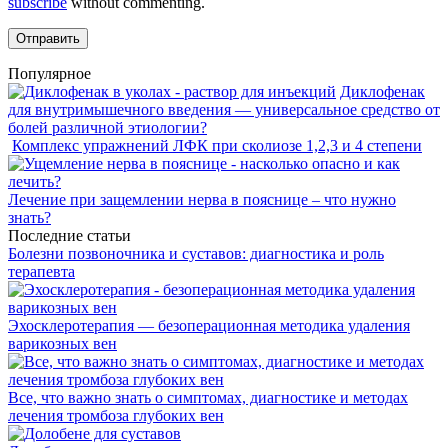
subscribe
without commenting.
Популярное
Диклофенак
для внутримышечного введения — универсальное средство от
болей различной этиологии?
Комплекс упражнений ЛФК при сколиозе 1,2,3 и 4 степени
Лечение при защемлении нерва в пояснице – что нужно
знать?
Последние статьи
Болезни позвоночника и суставов: диагностика и роль
терапевта
Эхосклеротерапия — безоперационная методика удаления
варикозных вен
Все, что важно знать о симптомах, диагностике и методах
лечения тромбоза глубоких вен