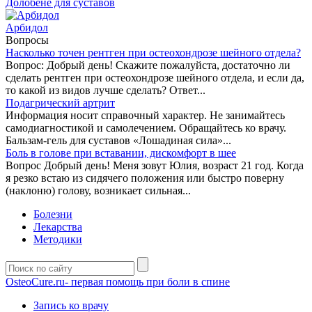
Долобене для суставов
Арбидол
Вопросы
Насколько точен рентген при остеохондрозе шейного отдела?
Вопрос: Добрый день! Скажите пожалуйста, достаточно ли
сделать рентген при остеохондрозе шейного отдела, и если да,
то какой из видов лучше сделать? Ответ...
Подагрический артрит
Информация носит справочный характер. Не занимайтесь
самодиагностикой и самолечением. Обращайтесь ко врачу.
Бальзам-гель для суставов «Лошадиная сила»...
Боль в голове при вставании, дискомфорт в шее
Вопрос Добрый день! Меня зовут Юлия, возраст 21 год. Когда
я резко встаю из сидячего положения или быстро поверну
(наклоню) голову, возникает сильная...
Болезни
Лекарства
Методики
OsteoCure.ru
- первая помощь при боли в спине
Запись ко врачу