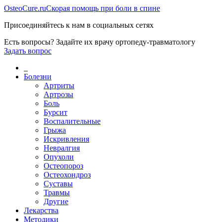
Osteo
Cure.ru
Скорая помощь при боли в спине
Присоединяйтесь к нам в социальных сетях
Есть вопросы? Задайте их врачу ортопеду-травматологу
Задать вопрос
_
Болезни
Артриты
Артрозы
Боль
Бурсит
Воспалительные
Грыжа
Искривления
Невралгия
Опухоли
Остеопороз
Остеохондроз
Суставы
Травмы
Другие
Лекарства
Методики