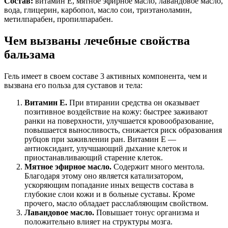
Состав:
витамин Е, мятное эфирное масло, лавандовое масло,
вода, глицерин, карбопол, масло сои, триэтаноламин,
метилпарабен, пропилпарабен.
Чем вызваны лечебные свойства
бальзама
Гель имеет в своем составе 3 активных компонента, чем и
вызвана его польза для суставов и тела:
Витамин Е.
При втирании средства он оказывает
позитивное воздействие на кожу: быстрее заживают
ранки на поверхности, улучшается кровообразование,
повышается выносливость, снижается риск образования
рубцов при заживлении ран. Витамин Е —
антиоксидант, улучшающий дыхание клеток и
приостанавливающий старение клеток.
Мятное эфирное масло.
Содержит много ментола.
Благодаря этому оно является катализатором,
ускоряющим попадание иных веществ состава в
глубокие слои кожи и в больные суставы. Кроме
прочего, масло обладает расслабляющим свойством.
Лавандовое масло.
Повышает тонус организма и
положительно влияет на структуры мозга.