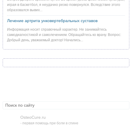
играя в баскетбол, я неудачно резко повернулся. Вследствие этого
образовался вывих...
Лечение артрита унковертебральных суставов
Информация носит справочный характер. Не занимайтесь
самодиагностикой и самолечением. Обращайтесь ко врачу. Вопрос:
Добрый день, уважаемый доктор! Начались...
Болезни
Лекарства
Методики
OsteoCure.ru
- первая помощь при боли в спине