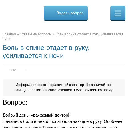
Osteo
Cure.ru
Задать вопрос
Скорая
помощь
при
боли
в
Главная
»
Ответы на вопросы
»
Боль в спине отдает в руку, усиливается к
спине
ночи
Боль в спине отдает в руку,
усиливается к ночи
2866
0
Информация носит справочный характер. Не занимайтесь
самодиагностикой и самолечением.
Обращайтесь ко врачу
.
Вопрос:
Добрый день, уважаемый доктор!
Начались боли в левой лопатке, отдающие в руку. Особенно
чувствуется к ночи. Решила провериться у кардиолога на