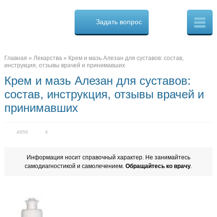
Osteo
Cure.ru
Задать вопрос
Скорая
помощь
при
боли
в
Главная
»
Лекарства
»
Крем и мазь Алезан для суставов: состав,
спине
инструкция, отзывы врачей и принимавших
Крем и мазь Алезан для суставов:
состав, инструкция, отзывы врачей и
принимавших
4956
4
Информация носит справочный характер. Не занимайтесь
самодиагностикой и самолечением.
Обращайтесь ко врачу
.