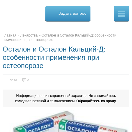
Osteo
Cure.ru
Задать вопрос
Скорая
помощь
при
боли
в
Главная
»
Лекарства
»
Осталон и Осталон Кальций-Д: особенности
спине
применения при остеопорозе
Осталон и Осталон Кальций-Д:
особенности применения при
остеопорозе
3520
0
Информация носит справочный характер. Не занимайтесь
самодиагностикой и самолечением.
Обращайтесь ко врачу
.