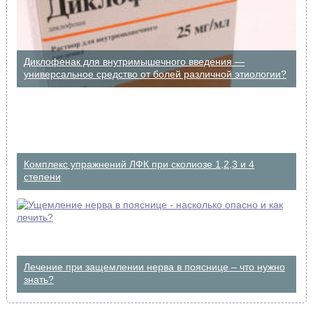
Диклофенак для внутримышечного введения —
универсальное средство от болей различной этиологии?
Комплекс упражнений ЛФК при сколиозе 1,2,3 и 4
степени
Лечение при защемлении нерва в пояснице – что нужно
знать?