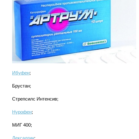
Ибуфен
;
Брустан;
Стрепсилс Интенсив;
Нурофен
;
МИГ 400;
Дексалгин
;