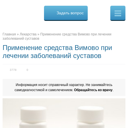
Osteo
Cure.ru
Задать вопрос
Скорая
помощь
при
боли
в
Главная
»
Лекарства
»
Применение средства Вимово при лечении
спине
заболеваний суставов
Применение средства Вимово при
лечении заболеваний суставов
3778
0
Информация носит справочный характер. Не занимайтесь
самодиагностикой и самолечением.
Обращайтесь ко врачу
.