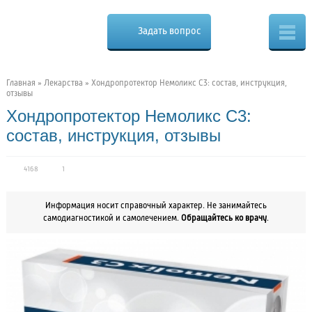
Cure.ru
Osteo
Задать вопрос
Скорая
помощь
при
боли
в
Главная
»
Лекарства
»
Хондропротектор Немоликс С3: состав, инструкция,
спине
отзывы
Хондропротектор Немоликс С3:
состав, инструкция, отзывы
4168
1
Информация носит справочный характер. Не занимайтесь
самодиагностикой и самолечением.
Обращайтесь ко врачу
.