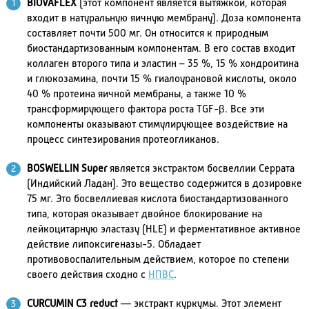
ВIOVAFLEX
(этот компонент является вытяжкой, которая
входит в натуральную яичную мембрану). Доза компонента
составляет почти 500 мг. Он относится к природным
биостандартизованным компонентам. В его состав входит
коллаген второго типа и эластин – 35 %, 15 % хондроитина
и глюкозамина, почти 15 % гиалоурановой кислоты, около
40 % протеина яичной мембраны, а также 10 %
трансформирующего фактора роста TGF-β. Все эти
компоненты оказывают стимулирующее воздействие на
процесс синтезирования протеогликанов.
BOSWELLIN Super
является экстрактом босвеллии Серрата
(Индийский Ладан). Это вещество содержится в дозировке
75 мг. Это босвеллиевая кислота биостандартизованного
типа, которая оказывает двойное блокирование на
лейкоцитарную эластазу (HLE) и ферментативное активное
действие липоксигеназы-5. Обладает
противовоспалительным действием, которое по степени
своего действия сходно с
НПВС
.
CURCUMIN C3 reduct
— экстракт куркумы. Этот элемент