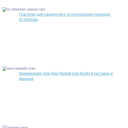
Спасение для пациентов с остеопорозом препарат
Остерепар
Применение геля Дип Рилиф при болях в суставах и
мышцах