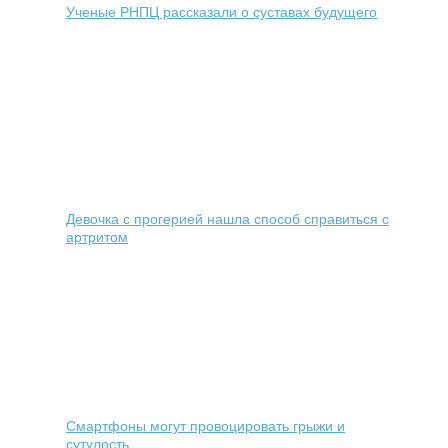
Ученые РНПЦ рассказали о суставах будущего
Девочка с прогерией нашла способ справиться с
артритом
Смартфоны могут провоцировать грыжи и
сутулость