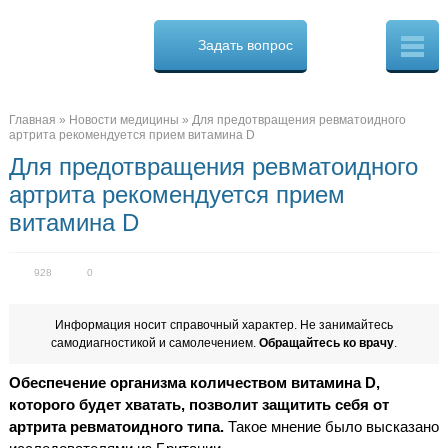
Osteo
Cure.ru
Задать вопрос
Скорая
помощь
при
боли
в
Главная
»
Новости медицины
»
Для предотвращения ревматоидного
спине
артрита рекомендуется прием витамина D
Для предотвращения ревматоидного
артрита рекомендуется прием
витамина D
928
0
Информация носит справочный характер. Не занимайтесь
самодиагностикой и самолечением.
Обращайтесь ко врачу
.
Обеспечение организма количеством витамина
D,
которого будет хватать, позволит защитить себя от
артрита ревматоидного типа.
Такое мнение было высказано