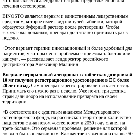
котором является алендронат натрия. Предназначен он для
лечения остеопороза.
BINOSTO является первым и единственным лекарственным
средством, которое имеет вид шипучей таблетки, которой
образуется буферный раствор после растворения. Чтобы
эффект был должным, препарат достаточно принимать раз в
неделю.
«Этот вариант терапии инновационный и более удобеный для
пациентов, у которых есть проблемы с приемом таблеток или
капсул», — рассказывает гендиректор российского
дистрибьютора Александр Малинин.
Впервые пероральный алендронат в таблетках дозировкой
10 мг получил регистрационное удостоверение в ЕС более
20 лет назад.
Сам препарат зарегистрировали пять лет назад.
Принимать его нужно раз в неделю. Уже почти три десятка
стран дали добро на использование препарата на своей
территории.
«В соответствии с аудитным анализом Международного
остеопорозного фонда, на российской территории количество
пациентов с диагнозом «остеопороз» к 2050 году станет на
треть больше. Это серьезная проблема, решение для которой
должно быть оперативным. Каждая третья женщина старше 50