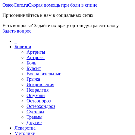
Osteo
Cure.ru
Скорая помощь при боли в спине
Присоединяйтесь к нам в социальных сетях
Есть вопросы? Задайте их врачу ортопеду-травматологу
Задать вопрос
_
Болезни
Артриты
Артрозы
Боль
Бурсит
Воспалительные
Грыжа
Искривления
Невралгия
Опухоли
Остеопороз
Остеохондроз
Суставы
Травмы
Другие
Лекарства
Методики