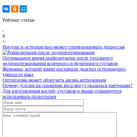
Рейтинг статьи
-
0
+
Инсульт и остеохондроз может спровоцировать депрессия
Оптимальное время реабилитации после тотального
эндопротезирования коленного и бедренного суставов
Женщина, которой врачи поставили диагноз остеохондроз,
умерла от рака
Ортоплазма может облегчить жизнь артрозникам
Почему усилия на снижение веса могут оказаться тщетными?
Для изготовления костей, суставов и мышц планируется
использовать полиэтилен