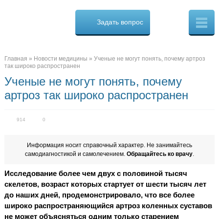
Osteo
Cure.ru
Задать вопрос
Скорая
помощь
при
боли
в
Главная
»
Новости медицины
»
Ученые не могут понять, почему артроз
спине
так широко распространен
Ученые не могут понять, почему
артроз так широко распространен
914
0
Информация носит справочный характер. Не занимайтесь
самодиагностикой и самолечением.
Обращайтесь ко врачу
.
Исследование более чем двух с половиной тысяч
скелетов, возраст которых стартует от шести тысяч лет
до наших дней, продемонстрировало, что все более
широко распространяющийся артроз коленных суставов
не может объясняться одним только старением