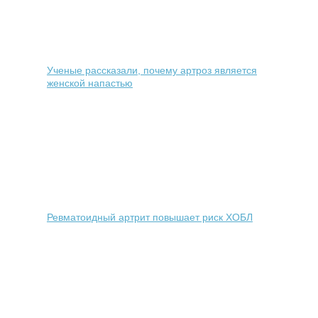
Ученые рассказали, почему артроз является
женской напастью
Ревматоидный артрит повышает риск ХОБЛ