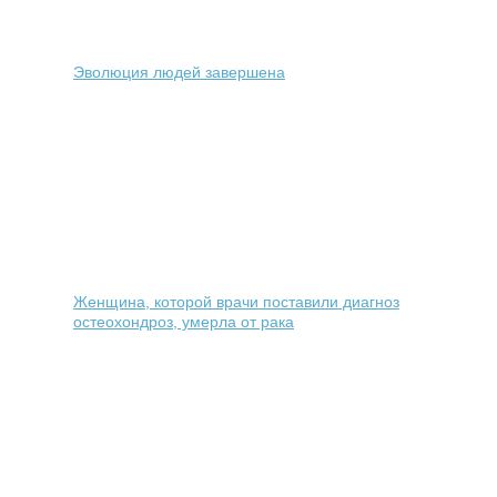
Эволюция людей завершена
Женщина, которой врачи поставили диагноз
остеохондроз, умерла от рака