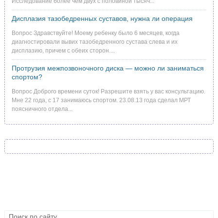
Исследование более чем двух с половиной тысяч...
Дисплазия тазобедренных суставов, нужна ли операция
Вопрос Здравствуйте! Моему ребенку было 6 месяцев, когда
диагностировали вывих тазобедренного сустава слева и их
дисплазию, причем с обеих сторон....
Протрузия межпозвоночного диска — можно ли заниматься
спортом?
Вопрос Доброго времени суток! Разрешите взять у вас консультацию.
Мне 22 года, с 17 занимаюсь спортом. 23.08.13 года сделал МРТ
поясничного отдела...
Болезни
Лекарства
Методики