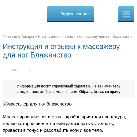
Osteo
Cure.ru
Задать вопрос
Скорая
помощь
при
боли
в
Главная
»
Товары
»
Инструкция и отзывы к массажеру для ног Блаженство
спине
Инструкция и отзывы к массажеру
для ног Блаженство
5003
1
Информация носит справочный характер. Не занимайтесь
самодиагностикой и самолечением.
Обращайтесь ко врачу
.
Массажирование ног и стоп – крайне приятная процедура,
целью которой является нейтрализовать усталость,
привести в тонус и расслабить ноги и все тело.