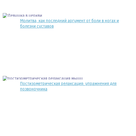
Молитва, как последний аргумент от боли в ногах и
болезни суставов
Постизометрическая релаксация: упражнения для
позвоночника