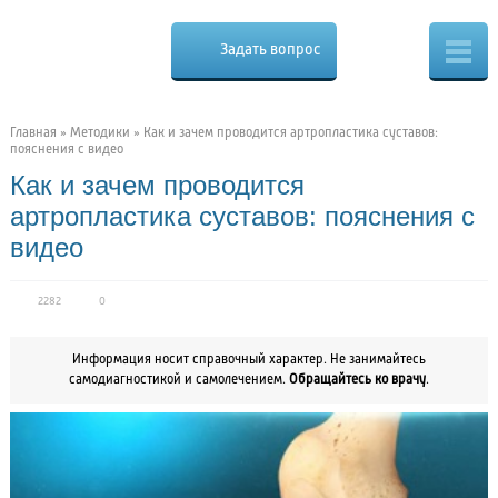
Cure.ru
Osteo
Задать вопрос
Скорая
помощь
при
боли
в
Главная
»
Методики
»
Как и зачем проводится артропластика суставов:
спине
пояснения с видео
Как и зачем проводится
артропластика суставов: пояснения с
видео
2282
0
Информация носит справочный характер. Не занимайтесь
самодиагностикой и самолечением.
Обращайтесь ко врачу
.