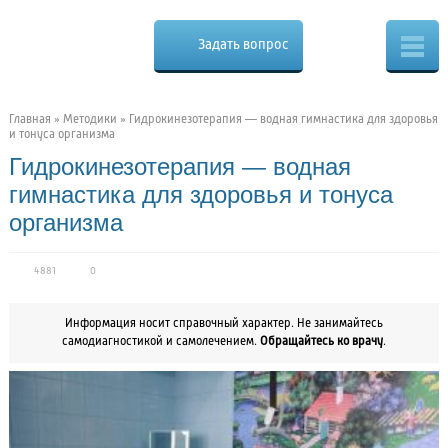
Cure.ru
Osteo
Задать вопрос
Скорая
помощь
при
боли
в
Главная
»
Методики
»
Гидрокинезотерапия — водная гимнастика для здоровья
спине
и тонуса организма
Гидрокинезотерапия — водная
гимнастика для здоровья и тонуса
организма
4881
0
Информация носит справочный характер. Не занимайтесь
самодиагностикой и самолечением.
Обращайтесь ко врачу
.