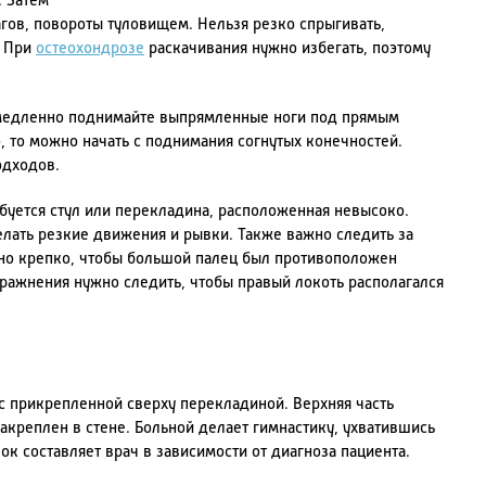
. Затем
гов, повороты туловищем. Нельзя резко спрыгивать,
. При
остеохондрозе
раскачивания нужно избегать, поэтому
 медленно поднимайте выпрямленные ноги под прямым
о, то можно начать с поднимания согнутых конечностей.
одходов.
буется стул или перекладина, расположенная невысоко.
елать резкие движения и рывки. Также важно следить за
жно крепко, чтобы большой палец был противоположен
ражнения нужно следить, чтобы правый локоть располагался
 прикрепленной сверху перекладиной. Верхняя часть
акреплен в стене. Больной делает гимнастику, ухватившись
ок составляет врач в зависимости от диагноза пациента.