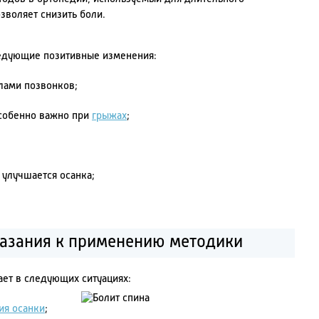
зволяет снизить боли.
ледующие позитивные изменения:
лами позвонков;
особенно важно при
грыжах
;
 улучшается осанка;
казания к применению методики
ет в следующих ситуациях:
ия осанки
;