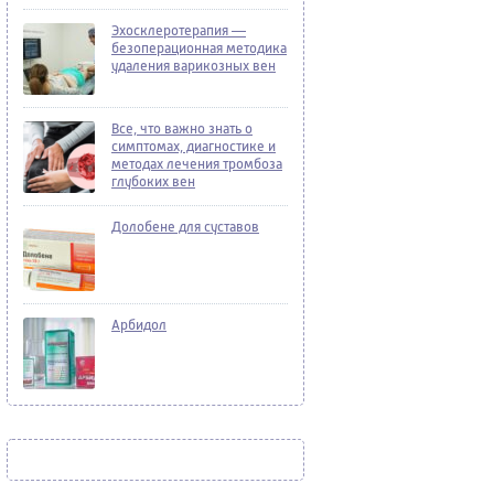
Эхосклеротерапия —
безоперационная методика
удаления варикозных вен
Все, что важно знать о
симптомах, диагностике и
методах лечения тромбоза
глубоких вен
Долобене для суставов
Арбидол