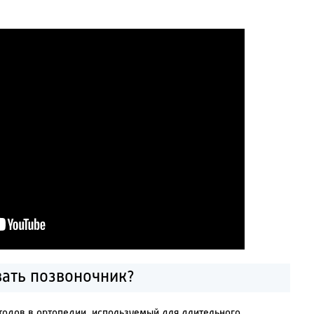
вать позвоночник?
тодов в ортопедии, используемый для длительного