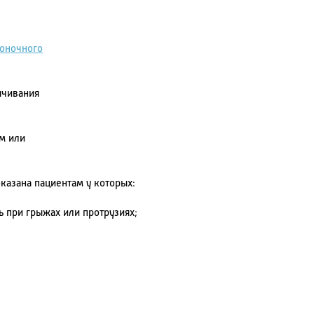
оночного
ячивания
м или
казана пациентам у которых:
ь при грыжах или протрузиях;