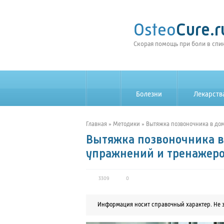
Osteo
Cure.r
Скорая помощь при боли в спи
Болезни
Лекарств
_
Главная
»
Методики
»
Вытяжка позвоночника в до
Вытяжка позвоночника 
упражнений и тренажер
3309
0
Информация носит справочный характер. Не 