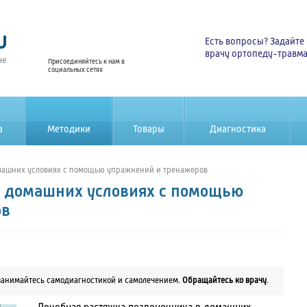
u
Есть вопросы? Задайте
врачу ортопеду-травм
не
Присоединяйтесь к нам в
социальных сетях
а
Методики
Товары
Диагностика
машних условиях с помощью упражнений и тренажеров
в домашних условиях с помощью
ов
занимайтесь самодиагностикой и самолечением.
Обращайтесь ко врачу
.