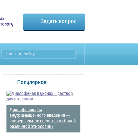
 их
Задать вопрос
атологу
Популярное
Диклофенак для
внутримышечного введения —
универсальное средство от болей
различной этиологии?