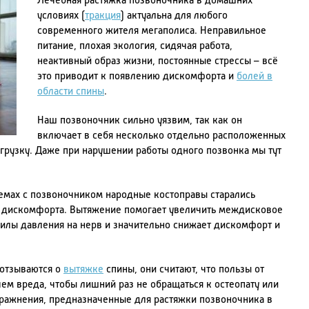
Лечебная растяжка позвоночника в домашних
условиях (
тракция
) актуальна для любого
современного жителя мегаполиса. Неправильное
питание, плохая экология, сидячая работа,
неактивный образ жизни, постоянные стрессы – всё
это приводит к появлению дискомфорта и
болей в
области спины
.
Наш позвоночник сильно уязвим, так как он
включает в себя несколько отдельно расположенных
грузку. Даже при нарушении работы одного позвонка мы тут
емах с позвоночником народные костоправы старались
й и дискомфорта. Вытяжение помогает увеличить междисковое
силы давления на нерв и значительно снижает дискомфорт и
отзываются о
вытяжке
спины, они считают, что пользы от
ем вреда, чтобы лишний раз не обращаться к остеопату или
ражнения, предназначенные для растяжки позвоночника в