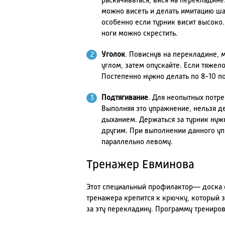
раскачиваться, вися на перекладине
можно висеть и делать имитацию ша
особенно если турник висит высоко
ноги можно скрестить.
Уголок
. Повиснув на перекладине,
углом, затем опускайте. Если тяжел
Постепенно нужно делать по 8-10 п
Подтягивание
. Для неопытных потре
Выполняя это упражнение, нельзя д
дыханием. Держаться за турник ну
другим. При выполнении данного уп
параллельно левому.
Тренажер Евминова
Этот специальный профилактор— доска с
тренажера крепится к крючку, который з
за эту перекладину. Программу трениров