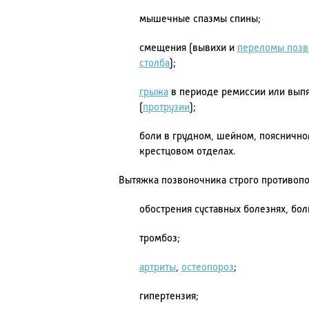
мышечные спазмы спины;
смещения (вывихи и
переломы позв
столба
);
грыжа
в периоде ремиссии или вып
(
протрузии
);
боли в грудном, шейном, пояснично
крестцовом отделах.
Вытяжка позвоночника строго противопо
обострения суставных болезнях, бол
тромбоз;
артриты
,
остеопороз
;
гипертензия;