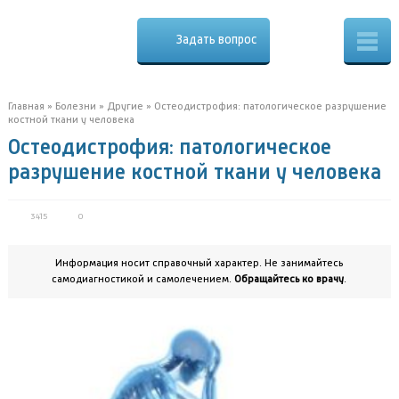
Osteo
Cure.ru
Задать вопрос
Скорая
помощь
при
боли
в
Главная
»
Болезни
»
Другие
»
Остеодистрофия: патологическое разрушение
спине
костной ткани у человека
Остеодистрофия: патологическое
разрушение костной ткани у человека
3415
0
Информация носит справочный характер. Не занимайтесь
самодиагностикой и самолечением.
Обращайтесь ко врачу
.