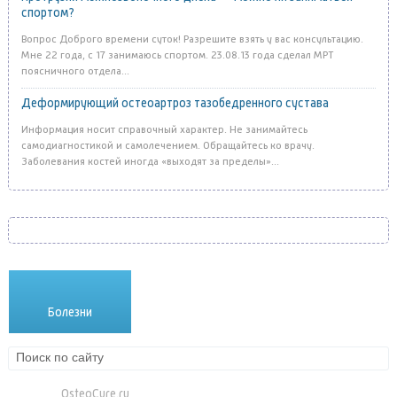
спортом?
Вопрос Доброго времени суток! Разрешите взять у вас консультацию.
Мне 22 года, с 17 занимаюсь спортом. 23.08.13 года сделал МРТ
поясничного отдела...
Деформирующий остеоартроз тазобедренного сустава
Информация носит справочный характер. Не занимайтесь
самодиагностикой и самолечением. Обращайтесь ко врачу.
Заболевания костей иногда «выходят за пределы»...
Болезни
Лекарства
Методики
OsteoCure.ru