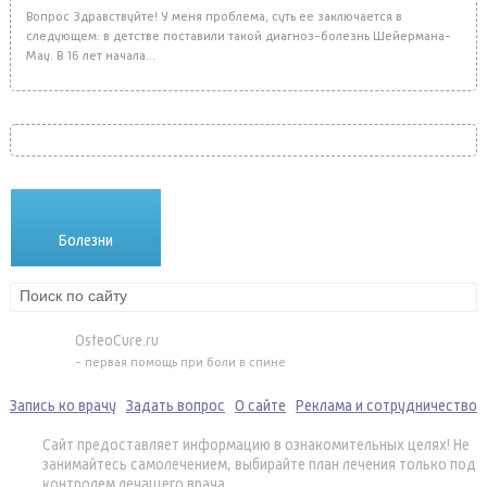
Вопрос Здравствуйте! У меня проблема, суть ее заключается в
следующем: в детстве поставили такой диагноз-болезнь Шейермана-
Мау. В 16 лет начала...
Болезни
Лекарства
Методики
OsteoCure.ru
- первая помощь при боли в спине
Запись ко врачу
Задать вопрос
О сайте
Реклама и сотрудничество
Сайт предоставляет информацию в ознакомительных целях! Не
занимайтесь самолечением, выбирайте план лечения только под
контролем лечащего врача