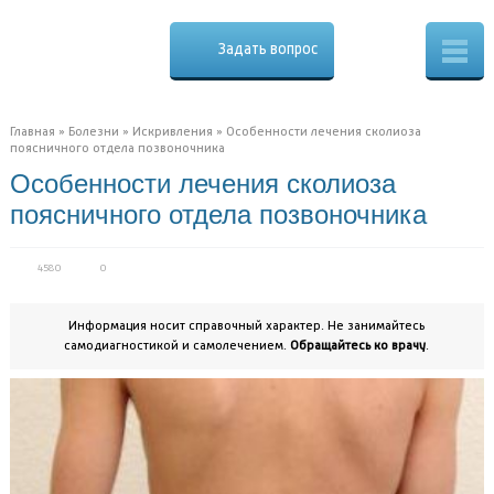
Cure.ru
Osteo
Задать вопрос
Скорая
помощь
при
боли
в
Главная
»
Болезни
»
Искривления
»
Особенности лечения сколиоза
спине
поясничного отдела позвоночника
Особенности лечения сколиоза
поясничного отдела позвоночника
4580
0
Информация носит справочный характер. Не занимайтесь
самодиагностикой и самолечением.
Обращайтесь ко врачу
.