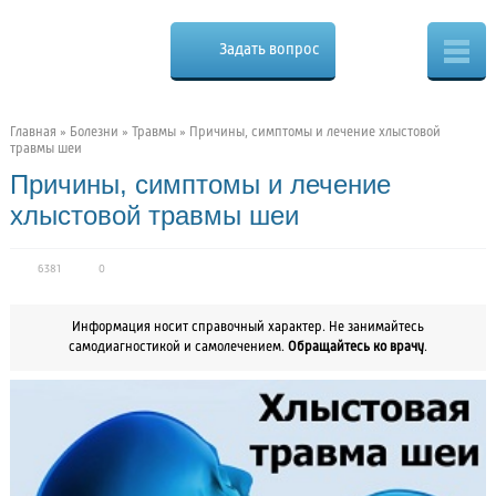
Cure.ru
Osteo
Задать вопрос
Скорая
помощь
при
боли
в
Главная
»
Болезни
»
Травмы
»
Причины, симптомы и лечение хлыстовой
спине
травмы шеи
Причины, симптомы и лечение
хлыстовой травмы шеи
6381
0
Информация носит справочный характер. Не занимайтесь
самодиагностикой и самолечением.
Обращайтесь ко врачу
.