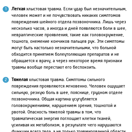
Легкая
хлыстовая травма. Если удар был незначительным,
человек может и не почувствовать никаких симптомов
повреждения шейного отдела позвоночника. Лишь через
несколько часов, а иногда и дней появляются боли в шее,
невралгические проявления, такие как головокружение,
тошнота, онемение кончиков пальцев рук. Эти симптомы
могут быть настолько незначительными, что больной
обходится принятием болеутоляющих препаратов и не
обращается к врачу, а через некоторое время признаки
травмы вообще перестают его беспокоить.
Тяжелая
хлыстовая травма. Симптомы сильного
повреждения проявляются мгновенно. Человек ощущает
сильную, резкую боль в шее, пояснице, грудном отделе
позвоночника. Общая картина усугубляется
головокружениями, нарушением зрения, тошнотой и
рвотой. Опасность тяжелой травмы в том, что
травматическая энергия поглощает клетки тканей,
усиливая их метаболизм, в результате чего нарушаются
функции всего тела, а не только травмированной области.