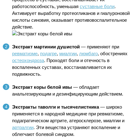
работоспособность, уменьшая
суставные боли
.
Активирует выработку протеогликанов и гиалуроновой
кислоты синовия, оказывает противовоспалительное
действие.
Экстракт мартинии душистой
— применяют при
ревматизме
,
подагре
,
миалгии
,
люмбаго
, обострениях
остеохондроза
. Проходят боли и отечность в
воспаленных суставах, восстанавливается их
подвижность.
Экстракт коры белой ивы
— обладает
анальгезирующим и дезинфицирующим действием.
Экстракты таволги и тысячелистника
— широко
применяется в народной медицине при ревматизме,
подагратическом артрите, атеросклерозе, миалгии и
артралгии
. Эти вещества устраняют воспаление и
облегчают болевой синдром.