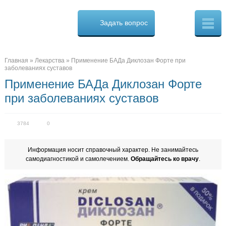
Osteo
Cure.ru
Задать вопрос
Скорая
помощь
при
боли
в
Главная
»
Лекарства
»
Применение БАДа Диклозан Форте при
спине
заболеваниях суставов
Применение БАДа Диклозан Форте
при заболеваниях суставов
3784
0
Информация носит справочный характер. Не занимайтесь
самодиагностикой и самолечением.
Обращайтесь ко врачу
.