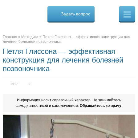
Osteo
Cure.ru
Задать вопрос
Скорая
помощь
при
боли
в
Главная
»
Методики
»
Петля Глиссона — эффективная конструкция для
спине
лечения болезней позвоночника
Петля Глиссона — эффективная
конструкция для лечения болезней
позвоночника
2917
0
Информация носит справочный характер. Не занимайтесь
самодиагностикой и самолечением.
Обращайтесь ко врачу
.