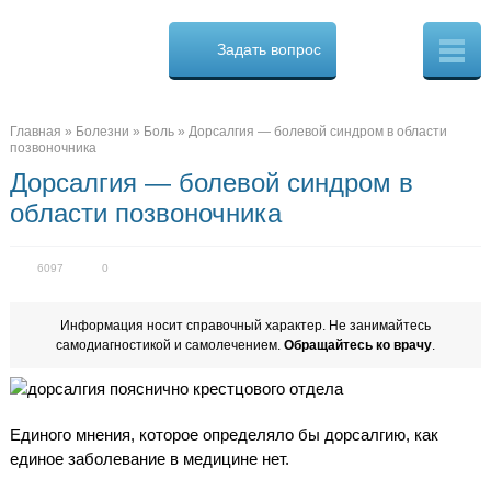
Osteo
Cure.ru
Задать вопрос
Скорая
помощь
при
боли
в
Главная
»
Болезни
»
Боль
»
Дорсалгия — болевой синдром в области
спине
позвоночника
Дорсалгия — болевой синдром в
области позвоночника
6097
0
Информация носит справочный характер. Не занимайтесь
самодиагностикой и самолечением.
Обращайтесь ко врачу
.
Единого мнения, которое определяло бы дорсалгию, как
единое заболевание в медицине нет.