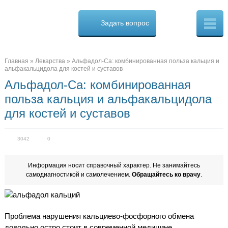
Osteo
Cure.ru
Задать вопрос
Скорая
помощь
при
боли
в
Главная
»
Лекарства
»
Альфадол-Са: комбинированная польза кальция и
спине
альфакальцидола для костей и суставов
Альфадол-Са: комбинированная
польза кальция и альфакальцидола
для костей и суставов
3042
0
Информация носит справочный характер. Не занимайтесь
самодиагностикой и самолечением.
Обращайтесь ко врачу
.
Проблема нарушения кальциево-фосфорного обмена
довольно остро стоит в современной медицине.