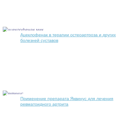
Ацеклофенак в терапии остеоартроза и других
болезней суставов
Применение препарата Яквинус для лечения
ревматоидного артрита