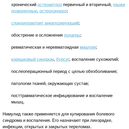
хронический
остеоартроз
первичный и вторичный,
грыжи
позвоночные
,
остеохондроз
;
спондилоартрит анкилозирующий
;
обострение и осложнения
подагры
;
ревматическая и неревматоидная
миалгия
;
корешковый синдром
,
бурсит
, воспаление сухожилий;
послеоперационный период с целью обезболивания;
патологии тканей, окружающих сустав;
посттравматическое инфицирование и воспаление
мышц.
Нимулид также применяется для купирования болевого
синдрома и воспаления. Его назначают при лихорадке,
инфекции, открытых и закрытых переломах.