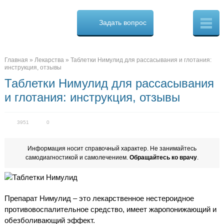
Osteo
Cure.ru
Задать вопрос
Скорая
помощь
при
боли
в
Главная
»
Лекарства
»
Таблетки Нимулид для рассасывания и глотания:
спине
инструкция, отзывы
Таблетки Нимулид для рассасывания
и глотания: инструкция, отзывы
3951
0
Информация носит справочный характер. Не занимайтесь
самодиагностикой и самолечением.
Обращайтесь ко врачу
.
Препарат Нимулид – это лекарственное нестероидное
противовоспалительное средство, имеет жаропонижающий и
обезболивающий эффект.