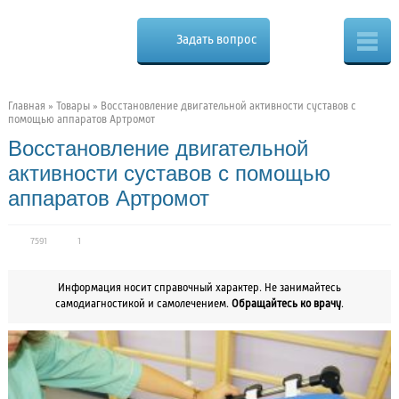
Cure.ru
Osteo
Задать вопрос
Скорая
помощь
при
боли
в
Главная
»
Товары
»
Восстановление двигательной активности суставов с
спине
помощью аппаратов Артромот
Восстановление двигательной
активности суставов с помощью
аппаратов Артромот
7591
1
Информация носит справочный характер. Не занимайтесь
самодиагностикой и самолечением.
Обращайтесь ко врачу
.