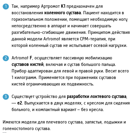
Так, например Артромот
K1
предназначен для
восстановления
коленного сустава
. Пациент находится в
горизонтальном положении, помещает необходимую ногу
непосредственно в аппарат и начинает совершать
разгибательно-сгибающие движения. Принципом действия
данной модели Artromot является CPM-терапия, при
которой коленный сустав не испытывает осевой нагрузки.
Artromot
F
, осуществляет пассивную мобилизацию
суставов кистей
, включая и сустав большого пальца.
Прибор адаптирован для левой и правой руки. Весит всего
1 килограмм. Применяется при поражениях суставов
кистей ограничивающих их подвижность.
Существует устройство для
разработки локтевого сустава
,
—
e2
. Выпускается в двух моделях, с креслом для сидения
больного, и компактный вариант – без кресла.
Имеются модели для плечевого сустава, запястья, лодыжки и
голеностопного сустава.