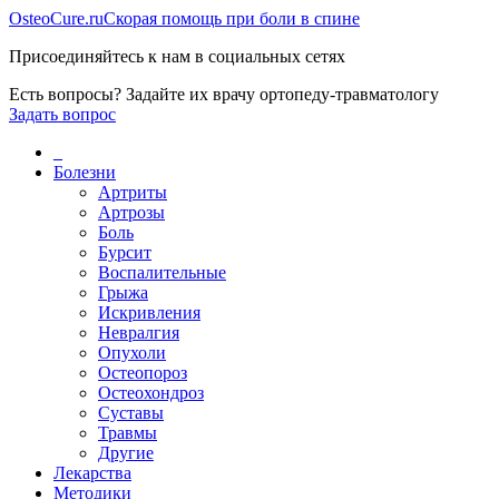
Osteo
Cure.ru
Скорая помощь при боли в спине
Присоединяйтесь к нам в социальных сетях
Есть вопросы? Задайте их врачу ортопеду-травматологу
Задать вопрос
_
Болезни
Артриты
Артрозы
Боль
Бурсит
Воспалительные
Грыжа
Искривления
Невралгия
Опухоли
Остеопороз
Остеохондроз
Суставы
Травмы
Другие
Лекарства
Методики