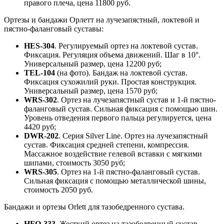
правого плеча, цена 11800 руб.
Ортезы и бандажи Орлетт на лучезапястный, локтевой и
пястно-фаланговый суставы:
HES-304
. Регулируемый ортез на локтевой сустав.
Фиксация. Регуляция объема движений. Шаг в 10°.
Универсальный размер, цена 12200 руб;
TEL-104
(на фото). Бандаж на локтевой сустав.
Фиксация сухожилий руки. Простая конструкция.
Универсальный размер, цена 1570 руб;
WRS-302
. Ортез на лучезапястный сустав и 1-й пястно-
фаланговый сустав. Сильная фиксация с помощью шин.
Уровень отведения первого пальца регулируется, цена
4420 руб;
DWR-202
. Серия Silver Line. Ортез на лучезапястный
сустав. Фиксация средней степени, компрессия.
Массажное воздействие гелевой вставки с мягкими
шипами, стоимость 3050 руб;
WRS-305
. Ортез на 1-й пястно-фаланговый сустав.
Сильная фиксация с помощью металлической шины,
стоимость 2050 руб.
Бандажи и ортезы Orlett для тазобедренного сустава.
HFO-333
. Жесткий ортез на тазобедренный сустав.