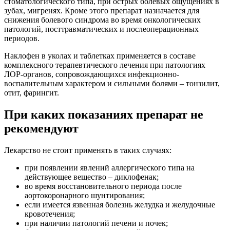
стоматологического типа, при острых болевых ощущениях в
зубах, мигренях. Кроме этого препарат назначается для
снижения болевого синдрома во время онкологических
патологий, посттравматических и послеоперационных
периодов.
Наклофен в уколах и таблетках применяется в составе
комплексного терапевтического лечения при патологиях
ЛОР-органов, сопровождающихся инфекционно-
воспалительным характером и сильными болями – тонзилит,
отит, фарингит.
При каких показаниях препарат не
рекомендуют
Лекарство не стоит применять в таких случаях:
при появлении явлений аллергического типа на
действующее вещество – диклофенак;
во время восстановительного периода после
аортокоронарного шунтирования;
если имеется язвенная болезнь желудка и желудочные
кровотечения;
при наличии патологий печени и почек;