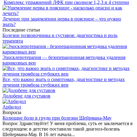
Комплекс упражнений ЛФК при сколиозе 1,2,3 и 4 степени
Лечение при защемлении нерва в пояснице – что нужно
знать?
Последние статьи
Болезни позвоночника и суставов: диагностика и роль
терапевта
Эхосклеротерапия — безоперационная методика удаления
варикозных вен
Все, что важно знать о симптомах, диагностике и методах
лечения тромбоза глубоких вен
Долобене для суставов
Арбидол
Вопросы
Колющие боли в груди при болезни Шейрмана-Мау
Вопрос Здравствуйте! У меня проблема, суть ее заключается в
следующем: в детстве поставили такой диагноз-болезнь
Шейермана-Мау. В 16 лет начала...