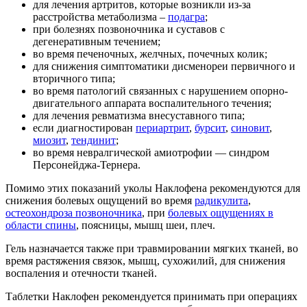
для лечения артритов, которые возникли из-за
расстройства метаболизма –
подагра
;
при болезнях позвоночника и суставов с
дегенеративным течением;
во время печеночных, желчных, почечных колик;
для снижения симптоматики дисменореи первичного и
вторичного типа;
во время патологий связанных с нарушением опорно-
двигательного аппарата воспалительного течения;
для лечения ревматизма внесуставного типа;
если диагностирован
периартрит
,
бурсит
,
синовит
,
миозит
,
тендинит
;
во время невралгической амиотрофии — синдром
Персонейджа-Тернера.
Помимо этих показаний уколы Наклофена рекомендуются для
снижения болевых ощущений во время
радикулита
,
остеохондроза позвоночника
, при
болевых ощущениях в
области спины
, поясницы, мышц шеи, плеч.
Гель назначается также при травмировании мягких тканей, во
время растяжения связок, мышц, сухожилий, для снижения
воспаления и отечности тканей.
Таблетки Наклофен рекомендуется принимать при операциях