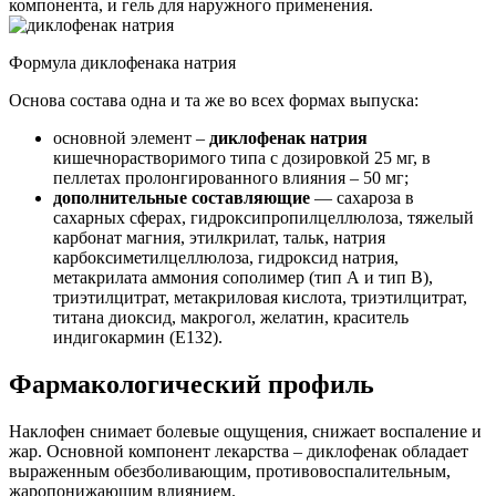
компонента, и гель для наружного применения.
Формула диклофенака натрия
Основа состава одна и та же во всех формах выпуска:
основной элемент –
диклофенак натрия
кишечнорастворимого типа с дозировкой 25 мг, в
пеллетах пролонгированного влияния – 50 мг;
дополнительные составляющие
— сахароза в
сахарных сферах, гидроксипропилцеллюлоза, тяжелый
карбонат магния, этилкрилат, тальк, натрия
карбоксиметилцеллюлоза, гидроксид натрия,
метакрилата аммония сополимер (тип А и тип В),
триэтилцитрат, метакриловая кислота, триэтилцитрат,
титана диоксид, макрогол, желатин, краситель
индигокармин (Е132).
Фармакологический профиль
Наклофен снимает болевые ощущения, снижает воспаление и
жар. Основной компонент лекарства – диклофенак обладает
выраженным обезболивающим, противовоспалительным,
жаропонижающим влиянием.