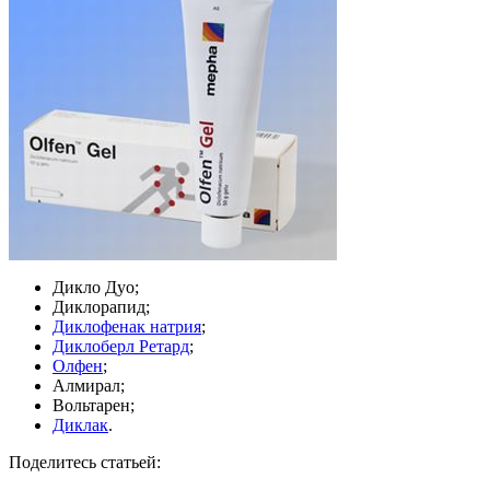
Дикло Дуо;
Диклорапид;
Диклофенак натрия
;
Диклоберл Ретард
;
Олфен
;
Алмирал;
Вольтарен;
Диклак
.
Поделитесь статьей: