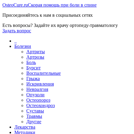
Osteo
Cure.ru
Скорая помощь при боли в спине
Присоединяйтесь к нам в социальных сетях
Есть вопросы? Задайте их врачу ортопеду-травматологу
Задать вопрос
_
Болезни
Артриты
Артрозы
Боль
Бурсит
Воспалительные
Грыжа
Искривления
Невралгия
Опухоли
Остеопороз
Остеохондроз
Суставы
Травмы
Другие
Лекарства
Методики