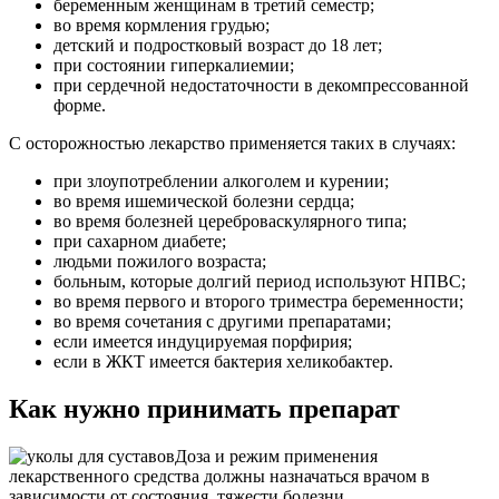
беременным женщинам в третий семестр;
во время кормления грудью;
детский и подростковый возраст до 18 лет;
при состоянии гиперкалиемии;
при сердечной недостаточности в декомпрессованной
форме.
С осторожностью лекарство применяется таких в случаях:
при злоупотреблении алкоголем и курении;
во время ишемической болезни сердца;
во время болезней цереброваскулярного типа;
при сахарном диабете;
людьми пожилого возраста;
больным, которые долгий период используют НПВС;
во время первого и второго триместра беременности;
во время сочетания с другими препаратами;
если имеется индуцируемая порфирия;
если в ЖКТ имеется бактерия хеликобактер.
Как нужно принимать препарат
Доза и режим применения
лекарственного средства должны назначаться врачом в
зависимости от состояния, тяжести болезни.