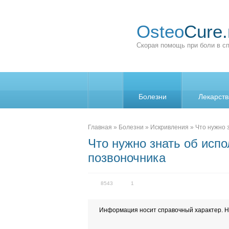
Osteo
Cure.
Скорая помощь при боли в с
Болезни
Лекарств
_
Главная
»
Болезни
»
Искривления
»
Что нужно 
Что нужно знать об исп
позвоночника
8543
1
Информация носит справочный характер. Н