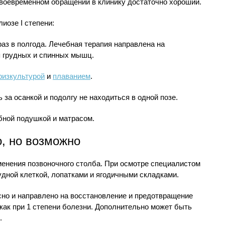
своевременном обращении в клинику достаточно хороший.
иозе I степени:
аз в полгода. Лечебная терапия направлена на
я грудных и спинных мышц.
физкультурой
и
плаванием
.
за осанкой и подолгу не находиться в одной позе.
бной подушкой и матрасом.
, но возможно
менения позвоночного столба. При осмотре специалистом
дной клеткой, лопатками и ягодичными складками.
сно и направлено на восстановление и предотвращение
 как при 1 степени болезни. Дополнительно может быть
.