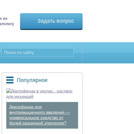
е их
Задать вопрос
атологу
Популярное
Диклофенак для
внутримышечного введения —
универсальное средство от
болей различной этиологии?