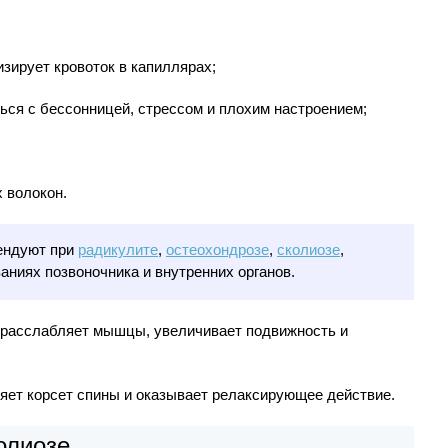
зирует кровоток в капиллярах;
ться с бессонницей, стрессом и плохим настроением;
 волокон.
ендуют при
радикулите
,
остеохондрозе
,
сколиозе
,
аниях позвоночника и внутренних органов.
 расслабляет мышцы, увеличивает подвижность и
яет корсет спины и оказывает релаксирующее действие.
олиозе