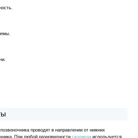
ность.
темы.
ни.
ты
позвоночника проводят в направлении от нижних
очника. При любой разновидности
сколиоза
используется